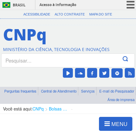
Acesso à informação
BRASIL
CORONAVÍRUS (COVID-19)
ACESSIBILIDADE
ALTO CONTRASTE
MAPA DO SITE
Participe
CNPq
Serviços
Legislação
MINISTÉRIO DA CIÊNCIA, TECNOLOGIA E INOVAÇÕES
Canais
Perguntas frequentes
Central de Atendimento
Serviços
E-mail do Pesquisador
Área de imprensa
Você está aqui:
CNPq
Bolsas e Auxílios Vigentes
Projetos de Pesquisa
MENU