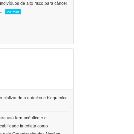
indivíduos de alto risco para câncer
...
leia mais
tencializando a química e bioquímica
ra uso farmacêutico e o
icabilidade imediata como
ta pela Organização das Nações