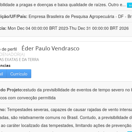
ibilidade a pragas e doenças e baixa qualidade de raízes. Outro e
...
le
uição/UF/País:
Empresa Brasileira de Pesquisa Agropecuária - DF - Br
cia:
Mon Dec 04 00:00:00 BRT 2023-Thu Dec 31 00:00:00 BRT 2026
Éder Paulo Vendrasco
DENADOR(A)
AS EXATAS E DA TERRA
ncias
il
Currículo
 do Projeto:
estudo da previsibilidade de eventos de tempo severo no 
cos com convecção permitida
mo:
Tempestades severas, capazes de causar rajadas de vento intensa
adas, são relativamente comuns no Brasil. Contudo, a previsibilidade
 ao caráter localizado das tempestades, limitando ações de prevenç