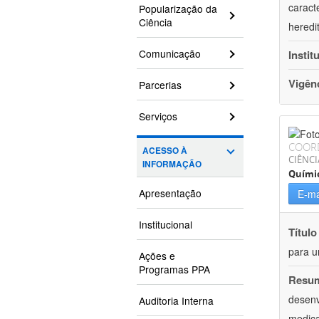
caract
Popularização da
Ciência
heredi
Comunicação
Instit
Vigên
Parcerias
Serviços
COOR
ACESSO À
CIÊNCI
INFORMAÇÃO
Quími
Apresentação
E-ma
Institucional
Título
para u
Ações e
Programas PPA
Resu
desenv
Auditoria Interna
medica