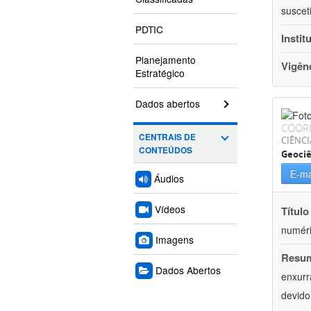
suscet
PDTIC
Instit
Planejamento
Vigên
Estratégico
Dados abertos
COOR
CENTRAIS DE
CIÊNCI
CONTEÚDOS
Geociê
E-ma
Áudios
Vídeos
Título
numéri
Imagens
Resu
Dados Abertos
enxurr
devido