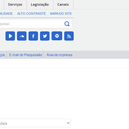
Serviços
Legislação
Canais
BILIDADE
ALTO CONTRASTE
MAPA DO SITE
iços
E-mail do Pesquisador
Área de imprensa