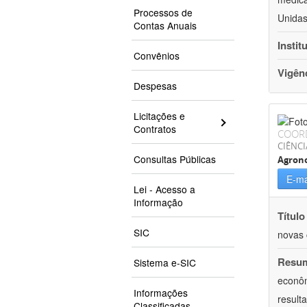
Processos de
Unidas
Contas Anuais
Instit
Convênios
Vigên
Despesas
Licitações e
Contratos
COOR
CIÊNCI
Consultas Públicas
Agron
E-ma
Lei - Acesso a
Informação
Título
SIC
novas 
Resu
Sistema e-SIC
econôm
Informações
result
Classificadas