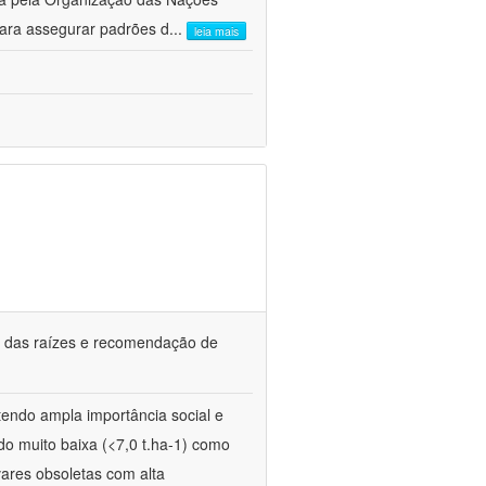
para assegurar padrões d
...
leia mais
e das raízes e recomendação de
, tendo ampla importância social e
do muito baixa (<7,0 t.ha-1) como
ivares obsoletas com alta