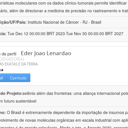
erísticas moleculares com os dados clínico-tumorais permite identificar 
tário, além de direcionar a medicina de precisão no rastreamento e trat
uição/UF/País:
Instituto Nacional de Câncer - RJ - Brasil
cia:
Tue Dec 12 00:00:00 BRT 2023-Tue Nov 30 00:00:00 BRT 2027
Eder Joao Lenardao
DENADOR(A)
AS EXATAS E DA TERRA
ca
il
Currículo
 do Projeto:
selênio além das fronteiras: uma aliança internacional po
m futuro sustentável
mo:
O Brasil é extremamente dependente da importação de insumos pa
olvimento de novas moléculas orgânicas em escala industrial com apl
mentos é de grande relevância. Aliada a isto, a Agenda 2030, propos