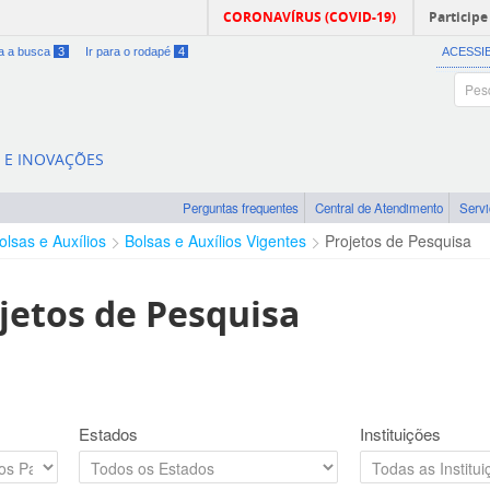
CORONAVÍRUS (COVID-19)
Participe
ra a busca
3
Ir para o rodapé
4
ACESSI
A E INOVAÇÕES
Perguntas frequentes
Central de Atendimento
Serv
olsas e Auxílios
Bolsas e Auxílios Vigentes
Projetos de Pesquisa
jetos de Pesquisa
Estados
Instituições