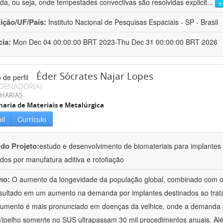
ida, ou seja, onde tempestades convectivas são resolvidas explicit
...
l
uição/UF/País:
Instituto Nacional de Pesquisas Espaciais - SP - Brasil
cia:
Mon Dec 04 00:00:00 BRT 2023-Thu Dec 31 00:00:00 BRT 2026
Éder Sócrates Najar Lopes
DENADOR(A)
HARIAS
aria de Materiais e Metalúrgica
il
Currículo
 do Projeto:
estudo e desenvolvimento de biomateriais para implantes
ados por manufatura aditiva e rotofiação
mo:
O aumento da longevidade da população global, combinado com o c
sultado em um aumento na demanda por implantes destinados ao trata
umento é mais pronunciado em doenças da velhice, onde a demanda por
l/joelho somente no SUS ultrapassam 30 mil procedimentos anuais. Alé