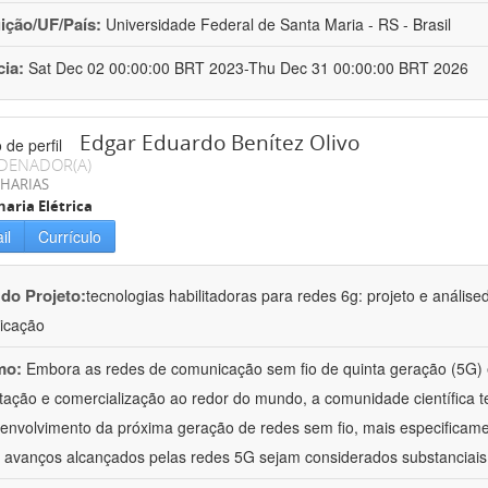
uição/UF/País:
Universidade Federal de Santa Maria - RS - Brasil
cia:
Sat Dec 02 00:00:00 BRT 2023-Thu Dec 31 00:00:00 BRT 2026
Edgar Eduardo Benítez Olivo
DENADOR(A)
HARIAS
aria Elétrica
il
Currículo
 do Projeto:
tecnologias habilitadoras para redes 6g: projeto e anál
icação
mo:
Embora as redes de comunicação sem fio de quinta geração (5G) e
tação e comercialização ao redor do mundo, a comunidade científica 
envolvimento da próxima geração de redes sem fio, mais especificame
 avanços alcançados pelas redes 5G sejam considerados substanciais