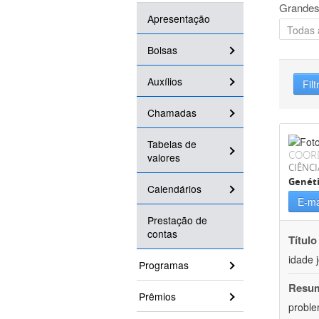
Grandes
Apresentação
Bolsas
Auxílios
Filt
Chamadas
Tabelas de
COOR
valores
CIÊNCI
Genét
Calendários
E-ma
Prestação de
contas
Título
idade 
Programas
Resu
Prêmios
proble