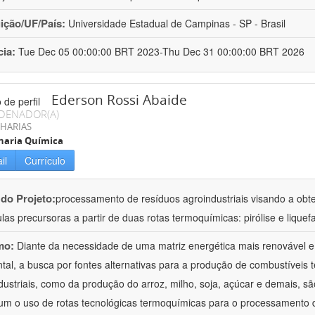
uição/UF/País:
Universidade Estadual de Campinas - SP - Brasil
cia:
Tue Dec 05 00:00:00 BRT 2023-Thu Dec 31 00:00:00 BRT 2026
Ederson Rossi Abaide
DENADOR(A)
HARIAS
haria Química
il
Currículo
 do Projeto:
processamento de resíduos agroindustriais visando a obt
las precursoras a partir de duas rotas termoquímicas: pirólise e liquef
mo:
Diante da necessidade de uma matriz energética mais renovável 
tal, a busca por fontes alternativas para a produção de combustíveis
dustriais, como da produção do arroz, milho, soja, açúcar e demais, s
m o uso de rotas tecnológicas termoquímicas para o processamento d