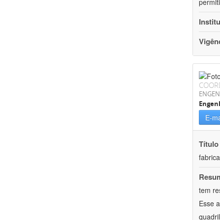
permit
Instit
Vigên
COOR
ENGEN
Engenh
E-ma
Título
fabric
Resu
tem re
Esse a
quadri