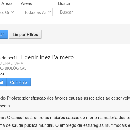
 Áreas
Áreas
Busca
rar
Limpar Filtros
Edenir Inez Palmero
DENADOR(A)
AS BIOLÓGICAS
ica
il
Currículo
 do Projeto:
identificação dos fatores causais associados ao desenvol
jovem.
mo:
O câncer está entre as maiores causas de morte na maioria dos p
ma de saúde pública mundial. O emprego de estratégias multimodais e