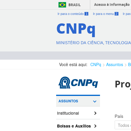
Acesso à informação
BRASIL
Ir para o conteúdo
1
Ir para o menu
2
Ir pa
CNPq
MINISTÉRIO DA CIÊNCIA, TECNOLOGI
Você está aqui:
CNPq
Assuntos
B
Pro
ASSUNTOS
Institucional
País
Bolsas e Auxílios