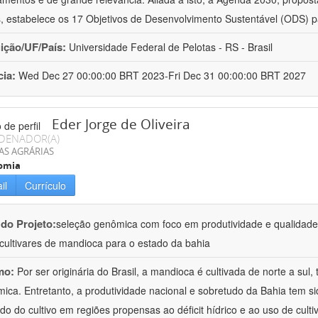
, estabelece os 17 Objetivos de Desenvolvimento Sustentável (ODS) 
uição/UF/País:
Universidade Federal de Pelotas - RS - Brasil
cia:
Wed Dec 27 00:00:00 BRT 2023-Fri Dec 31 00:00:00 BRT 2027
Eder Jorge de Oliveira
DENADOR(A)
AS AGRÁRIAS
omia
il
Currículo
 do Projeto:
seleção genômica com foco em produtividade e qualidad
cultivares de mandioca para o estado da bahia
mo:
Por ser originária do Brasil, a mandioca é cultivada de norte a sul
ica. Entretanto, a produtividade nacional e sobretudo da Bahia tem si
ado do cultivo em regiões propensas ao déficit hídrico e ao uso de cult