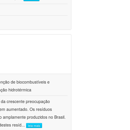
enção de biocombustíveis e
ação hidrotérmica
e da crescente preocupação
 tem aumentado. Os resíduos
ão amplamente produzidos no Brasil.
estes resíd
...
leia mais