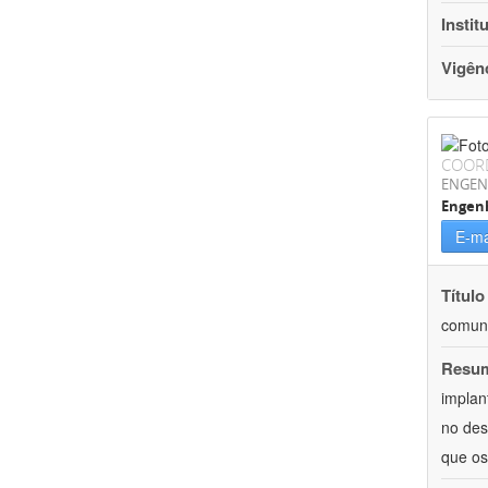
Instit
Vigên
COOR
ENGEN
Engenh
E-ma
Título
comun
Resu
implan
no des
que os