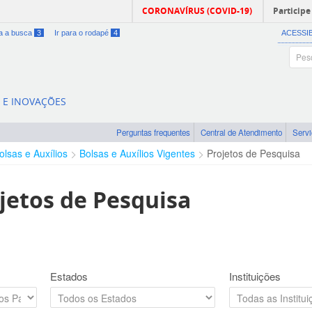
CORONAVÍRUS (COVID-19)
Participe
ra a busca
3
Ir para o rodapé
4
ACESSI
A E INOVAÇÕES
Perguntas frequentes
Central de Atendimento
Serv
olsas e Auxílios
Bolsas e Auxílios Vigentes
Projetos de Pesquisa
jetos de Pesquisa
Estados
Instituições