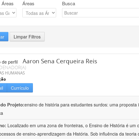
 Áreas
Áreas
Busca
rar
Limpar Filtros
Aaron Sena Cerqueira Reis
DENADOR(A)
IAS HUMANAS
ção
il
Currículo
 do Projeto:
ensino de história para estudantes surdos: uma proposta i
ca
mo:
Localizado em uma zona de fronteiras, o Ensino de História é um
ocessos de ensino-aprendizagem da História. Sob influência da teoria d