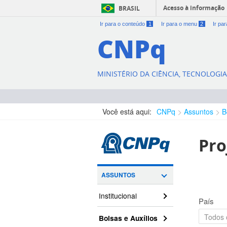
Acesso à informação
BRASIL
Ir para o conteúdo
1
Ir para o menu
2
Ir pa
CNPq
MINISTÉRIO DA CIÊNCIA, TECNOLOGI
Você está aqui:
CNPq
Assuntos
B
Pro
ASSUNTOS
Institucional
País
Bolsas e Auxílios