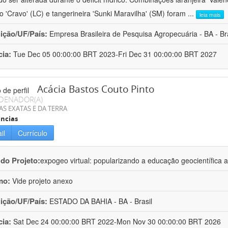
ro 'Cravo' (LC) e tangerineira 'Sunki Maravilha' (SM) foram
...
leia mais
uição/UF/País:
Empresa Brasileira de Pesquisa Agropecuária - BA - Bra
cia:
Tue Dec 05 00:00:00 BRT 2023-Fri Dec 31 00:00:00 BRT 2027
Acácia Bastos Couto Pinto
DENADOR(A)
AS EXATAS E DA TERRA
ncias
il
Currículo
 do Projeto:
expogeo virtual: popularizando a educação geocientífica a
mo:
Vide projeto anexo
uição/UF/País:
ESTADO DA BAHIA - BA - Brasil
cia:
Sat Dec 24 00:00:00 BRT 2022-Mon Nov 30 00:00:00 BRT 2026