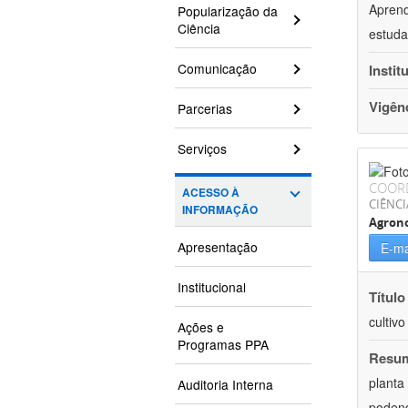
Aprend
Popularização da
Ciência
estuda
Comunicação
Instit
Vigên
Parcerias
Serviços
COOR
ACESSO À
CIÊNCI
INFORMAÇÃO
Agron
Apresentação
E-ma
Institucional
Título
cultiv
Ações e
Programas PPA
Resu
planta
Auditoria Interna
podend