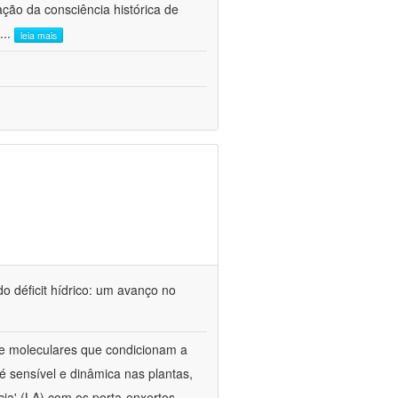
ão da consciência histórica de
...
leia mais
o déficit hídrico: um avanço no
s e moleculares que condicionam a
é sensível e dinâmica nas plantas,
cia' (LA) com os porta-enxertos