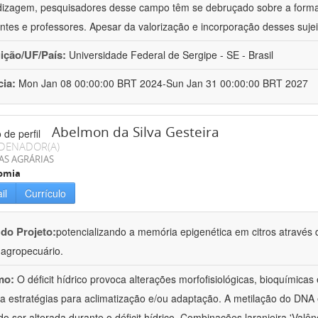
izagem, pesquisadores desse campo têm se debruçado sobre a formaç
ntes e professores. Apesar da valorização e incorporação desses sujei
uição/UF/País:
Universidade Federal de Sergipe - SE - Brasil
cia:
Mon Jan 08 00:00:00 BRT 2024-Sun Jan 31 00:00:00 BRT 2027
Abelmon da Silva Gesteira
DENADOR(A)
AS AGRÁRIAS
omia
il
Currículo
 do Projeto:
potencializando a memória epigenética em citros através d
o agropecuário.
mo:
O déficit hídrico provoca alterações morfofisiológicas, bioquímica
 a estratégias para aclimatização e/ou adaptação. A metilação do DNA 
o ser alterada durante o déficit hídrico. Combinações laranjeira 'Valên