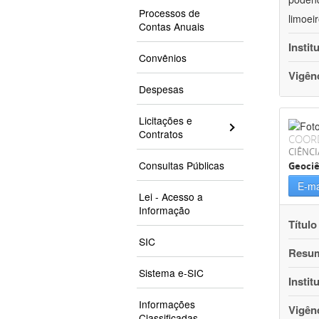
Processos de
limoei
Contas Anuais
Instit
Convênios
Vigên
Despesas
Licitações e
Contratos
COOR
CIÊNCI
Consultas Públicas
Geociê
E-ma
Lei - Acesso a
Informação
Título
SIC
Resu
Sistema e-SIC
Instit
Informações
Vigên
Classificadas