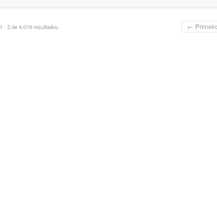
← Primeir
 - 3 de 4.019 resultados.