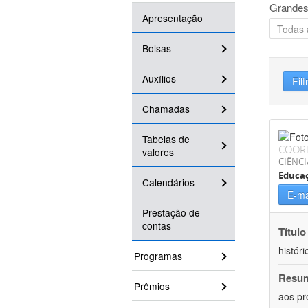
Grandes
Apresentação
Bolsas
Auxílios
Filt
Chamadas
Tabelas de
COOR
valores
CIÊNC
Educa
Calendários
E-ma
Prestação de
contas
Título
históri
Programas
Resu
Prêmios
aos pr