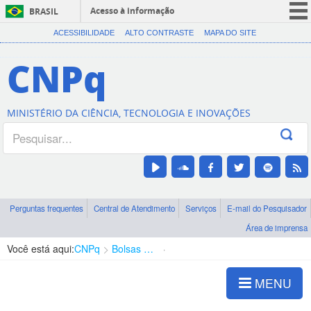
Acesso à informação
BRASIL
CORONAVÍRUS (COVID-19)
ACESSIBILIDADE
ALTO CONTRASTE
MAPA DO SITE
Participe
CNPq
Serviços
Legislação
MINISTÉRIO DA CIÊNCIA, TECNOLOGIA E INOVAÇÕES
Canais
Perguntas frequentes
Central de Atendimento
Serviços
E-mail do Pesquisador
Área de imprensa
Você está aqui:
CNPq
Bolsas e Auxílios Vigentes
Projetos de Pesquisa
MENU