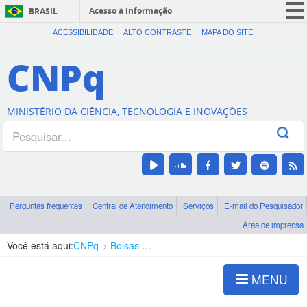
Acesso à informação
BRASIL
CORONAVÍRUS (COVID-19)
ACESSIBILIDADE
ALTO CONTRASTE
MAPA DO SITE
Participe
CNPq
Serviços
Legislação
MINISTÉRIO DA CIÊNCIA, TECNOLOGIA E INOVAÇÕES
Canais
Perguntas frequentes
Central de Atendimento
Serviços
E-mail do Pesquisador
Área de imprensa
Você está aqui:
CNPq
Bolsas e Auxílios Vigentes
Projetos de Pesquisa
MENU