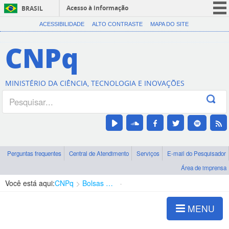
Acesso à informação
BRASIL
CORONAVÍRUS (COVID-19)
ACESSIBILIDADE
ALTO CONTRASTE
MAPA DO SITE
Participe
CNPq
Serviços
Legislação
MINISTÉRIO DA CIÊNCIA, TECNOLOGIA E INOVAÇÕES
Canais
Perguntas frequentes
Central de Atendimento
Serviços
E-mail do Pesquisador
Área de imprensa
Você está aqui:
CNPq
Bolsas e Auxílios Vigentes
Projetos de Pesquisa
MENU