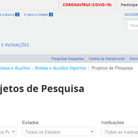
CORONAVÍRUS (COVID-19)
Participe
ra a busca
3
Ir para o rodapé
4
ACESSI
A E INOVAÇÕES
Perguntas frequentes
Central de Atendimento
Serv
olsas e Auxílios
Bolsas e Auxílios Vigentes
Projetos de Pesquisa
jetos de Pesquisa
Estados
Instituições