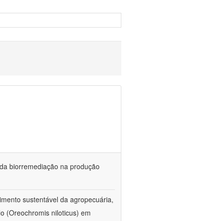
és da biorremediação na produção
imento sustentável da agropecuária,
lo (Oreochromis niloticus) em