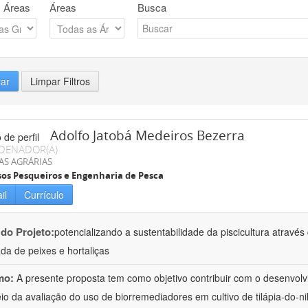
 Áreas
Áreas
Busca
rar
Limpar Filtros
Adolfo Jatobá Medeiros Bezerra
DENADOR(A)
AS AGRÁRIAS
os Pesqueiros e Engenharia de Pesca
il
Currículo
 do Projeto:
potencializando a sustentabilidade da piscicultura atrav
ada de peixes e hortaliças
mo:
A presente proposta tem como objetivo contribuir com o desenvolv
io da avaliação do uso de biorremediadores em cultivo de tilápia-do-ni