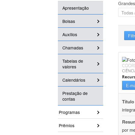
Grandes
Apresentação
Bolsas
Auxílios
Filt
Chamadas
Tabelas de
COOR
valores
CIÊNCI
Recurs
Calendários
E-ma
Prestação de
contas
Título
integr
Programas
Resu
Prêmios
por me