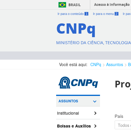
Acesso à informação
BRASIL
Ir para o conteúdo
1
Ir para o menu
2
Ir pa
CNPq
MINISTÉRIO DA CIÊNCIA, TECNOLOGI
Você está aqui:
CNPq
Assuntos
B
Pro
ASSUNTOS
Institucional
País
Bolsas e Auxílios