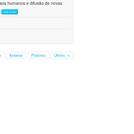
ursos humanos e difusão de novas
.
leia mais
o
Anterior
Próximo
Último →