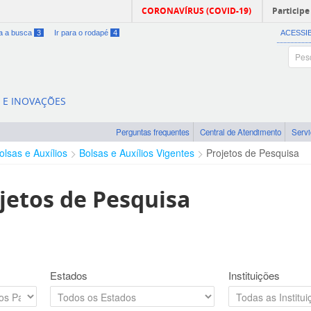
CORONAVÍRUS (COVID-19)
Participe
ra a busca
3
Ir para o rodapé
4
ACESSI
A E INOVAÇÕES
Perguntas frequentes
Central de Atendimento
Serv
olsas e Auxílios
Bolsas e Auxílios Vigentes
Projetos de Pesquisa
jetos de Pesquisa
Estados
Instituições