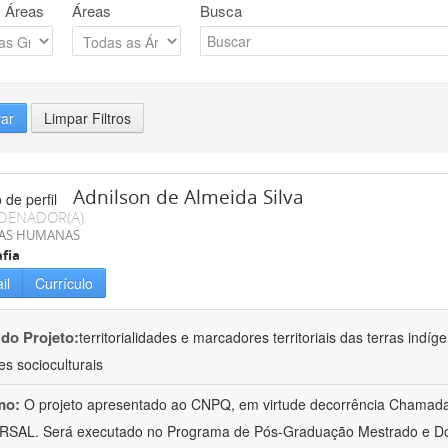
 Áreas
Áreas
Busca
rar
Limpar Filtros
Adnilson de Almeida Silva
DENADOR(A)
IAS HUMANAS
fia
il
Currículo
 do Projeto:
territorialidades e marcadores territoriais das terras indí
es socioculturais
mo:
O projeto apresentado ao CNPQ, em virtude decorrência Chamad
RSAL. Será executado no Programa de Pós-Graduação Mestrado e Do