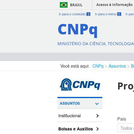
Acesso à informação
BRASIL
Ir para o conteúdo
1
Ir para o menu
2
Ir pa
CNPq
MINISTÉRIO DA CIÊNCIA, TECNOLOGI
Você está aqui:
CNPq
Assuntos
B
Pro
ASSUNTOS
Institucional
País
Bolsas e Auxílios