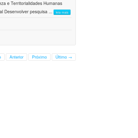
a e Territorialidades Humanas 
al Desenvolver pesquisa
...
leia mais
o
Anterior
Próximo
Último →