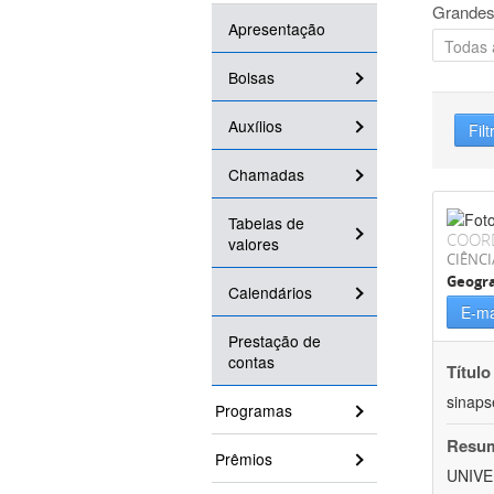
Grandes
Apresentação
Bolsas
Auxílios
Filt
Chamadas
Tabelas de
COOR
valores
CIÊNC
Geogra
Calendários
E-ma
Prestação de
contas
Título
sinaps
Programas
Resu
Prêmios
UNIVE