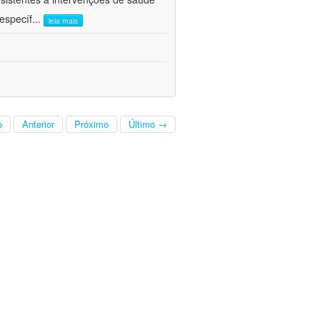
específ
...
leia mais
o
Anterior
Próximo
Último →