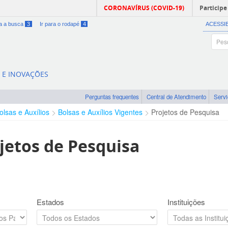
CORONAVÍRUS (COVID-19)
Participe
ra a busca
3
Ir para o rodapé
4
ACESSI
A E INOVAÇÕES
Perguntas frequentes
Central de Atendimento
Serv
olsas e Auxílios
Bolsas e Auxílios Vigentes
Projetos de Pesquisa
jetos de Pesquisa
Estados
Instituições