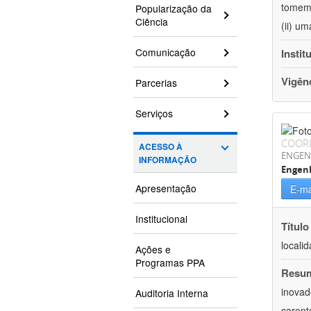
tomem 
Popularização da
Ciência
(ii) u
Comunicação
Instit
Vigên
Parcerias
Serviços
COOR
ACESSO À
ENGEN
INFORMAÇÃO
Engen
Apresentação
E-ma
Institucional
Título
locali
Ações e
Programas PPA
Resu
inovad
Auditoria Interna
carent