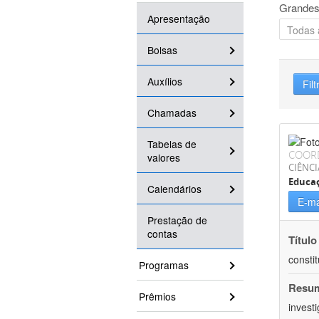
Grandes
Apresentação
Bolsas
Auxílios
Filt
Chamadas
Tabelas de
COOR
valores
CIÊNC
Educa
Calendários
E-ma
Prestação de
contas
Título
consti
Programas
Resu
Prêmios
invest