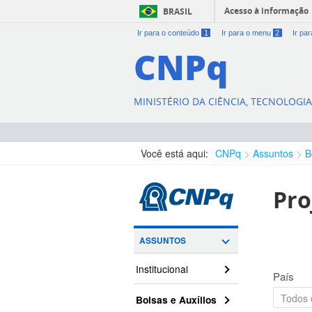
Acesso à informação
BRASIL
Ir para o conteúdo
1
Ir para o menu
2
Ir pa
CNPq
MINISTÉRIO DA CIÊNCIA, TECNOLOGI
Você está aqui:
CNPq
Assuntos
B
Pro
ASSUNTOS
Institucional
País
Bolsas e Auxílios