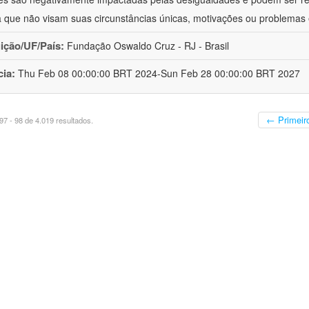
a que não visam suas circunstâncias únicas, motivações ou problemas 
uição/UF/País:
Fundação Oswaldo Cruz - RJ - Brasil
cia:
Thu Feb 08 00:00:00 BRT 2024-Sun Feb 28 00:00:00 BRT 2027
← Primeir
7 - 98 de 4.019 resultados.