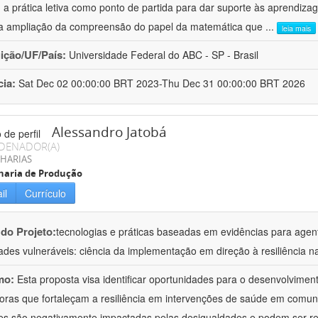
a prática letiva como ponto de partida para dar suporte às aprendizag
ma ampliação da compreensão do papel da matemática que
...
leia mais
uição/UF/País:
Universidade Federal do ABC - SP - Brasil
cia:
Sat Dec 02 00:00:00 BRT 2023-Thu Dec 31 00:00:00 BRT 2026
Alessandro Jatobá
DENADOR(A)
HARIAS
haria de Produção
il
Currículo
 do Projeto:
tecnologias e práticas baseadas em evidências para age
dades vulneráveis: ciência da implementação em direção à resiliência n
mo:
Esta proposta visa identificar oportunidades para o desenvolviment
oras que fortaleçam a resiliência em intervenções de saúde em comun
es são negativamente impactadas pelas desigualdades e podem ser re