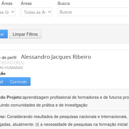
 Áreas
Áreas
Busca
rar
Limpar Filtros
Alessandro Jacques Ribeiro
DENADOR(A)
IAS HUMANAS
ção
il
Currículo
 do Projeto:
aprendizagem profissional de formadores e de futuros pr
tuindo comunidades de prática e de investigação
mo:
Considerando resultados de pesquisas nacionais e internacionais, 
igadas, atualmente: (i) a necessidade de pesquisas na formação inicia