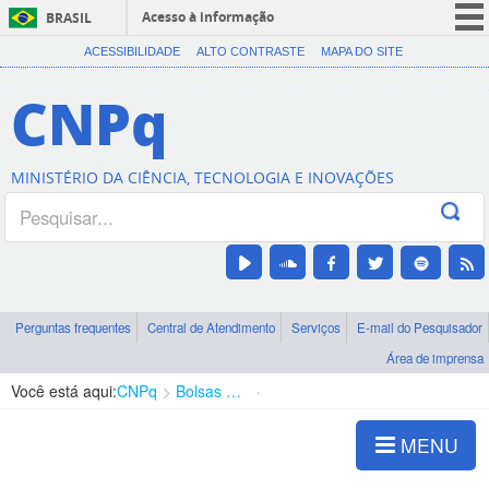
Acesso à informação
BRASIL
CORONAVÍRUS (COVID-19)
ACESSIBILIDADE
ALTO CONTRASTE
MAPA DO SITE
Participe
CNPq
Serviços
Legislação
MINISTÉRIO DA CIÊNCIA, TECNOLOGIA E INOVAÇÕES
Canais
Perguntas frequentes
Central de Atendimento
Serviços
E-mail do Pesquisador
Área de imprensa
Você está aqui:
CNPq
Bolsas e Auxílios Vigentes
Projetos de Pesquisa
MENU