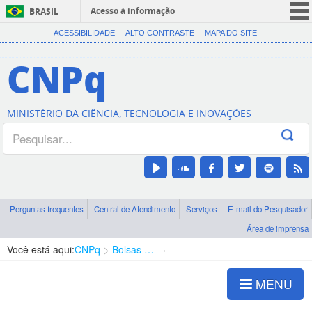
Acesso à informação
BRASIL
CORONAVÍRUS (COVID-19)
ACESSIBILIDADE
ALTO CONTRASTE
MAPA DO SITE
Participe
CNPq
Serviços
Legislação
MINISTÉRIO DA CIÊNCIA, TECNOLOGIA E INOVAÇÕES
Canais
Perguntas frequentes
Central de Atendimento
Serviços
E-mail do Pesquisador
Área de imprensa
Você está aqui:
CNPq
Bolsas e Auxílios Vigentes
Projetos de Pesquisa
MENU