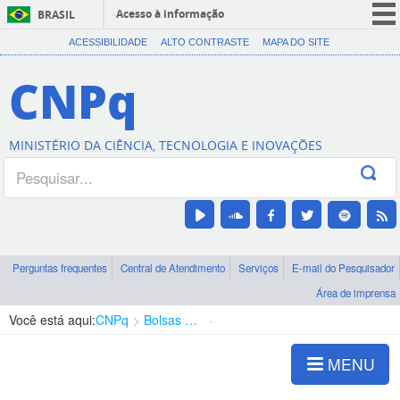
Acesso à informação
BRASIL
CORONAVÍRUS (COVID-19)
ACESSIBILIDADE
ALTO CONTRASTE
MAPA DO SITE
Participe
CNPq
Serviços
Legislação
MINISTÉRIO DA CIÊNCIA, TECNOLOGIA E INOVAÇÕES
Canais
Perguntas frequentes
Central de Atendimento
Serviços
E-mail do Pesquisador
Área de imprensa
Você está aqui:
CNPq
Bolsas e Auxílios Vigentes
Projetos de Pesquisa
MENU