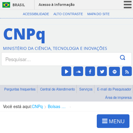
Acesso à informação
BRASIL
CORONAVÍRUS (COVID-19)
ACESSIBILIDADE
ALTO CONTRASTE
MAPA DO SITE
Participe
CNPq
Serviços
Legislação
MINISTÉRIO DA CIÊNCIA, TECNOLOGIA E INOVAÇÕES
Canais
Perguntas frequentes
Central de Atendimento
Serviços
E-mail do Pesquisador
Área de imprensa
Você está aqui:
CNPq
Bolsas e Auxílios Vigentes
Projetos de Pesquisa
MENU