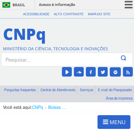
Acesso à informação
BRASIL
CORONAVÍRUS (COVID-19)
ACESSIBILIDADE
ALTO CONTRASTE
MAPA DO SITE
Participe
CNPq
Serviços
Legislação
MINISTÉRIO DA CIÊNCIA, TECNOLOGIA E INOVAÇÕES
Canais
Perguntas frequentes
Central de Atendimento
Serviços
E-mail do Pesquisador
Área de imprensa
Você está aqui:
CNPq
Bolsas e Auxílios Vigentes
Projetos de Pesquisa
MENU