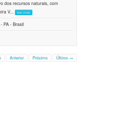
vo dos recursos naturais, com
ira V
...
leia mais
PA - Brasil
o
Anterior
Próximo
Último →