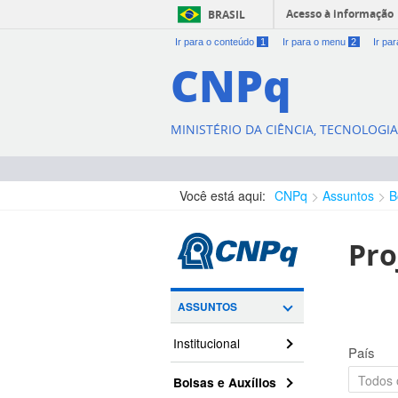
Acesso à informação
BRASIL
Ir para o conteúdo
1
Ir para o menu
2
Ir pa
CNPq
MINISTÉRIO DA CIÊNCIA, TECNOLOGI
Você está aqui:
CNPq
Assuntos
B
Pro
ASSUNTOS
Institucional
País
Bolsas e Auxílios