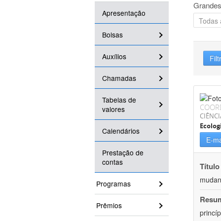
Grandes
Apresentação
Bolsas
Auxílios
Filt
Chamadas
Tabelas de
COOR
valores
CIÊNCI
Ecolog
Calendários
E-ma
Prestação de
contas
Título
mudanç
Programas
Resu
Prêmios
princí