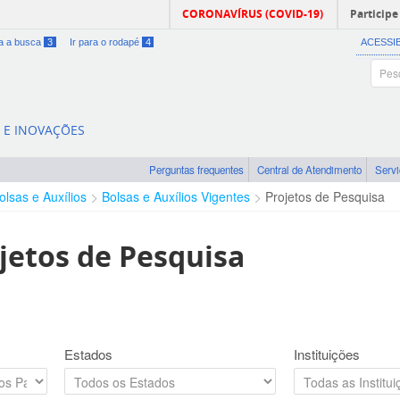
CORONAVÍRUS (COVID-19)
Participe
ra a busca
3
Ir para o rodapé
4
ACESSI
A E INOVAÇÕES
Perguntas frequentes
Central de Atendimento
Serv
olsas e Auxílios
Bolsas e Auxílios Vigentes
Projetos de Pesquisa
jetos de Pesquisa
Estados
Instituições