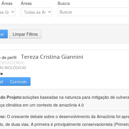
 Áreas
Áreas
Busca
rar
Limpar Filtros
Tereza Cristina Giannini
DENADOR(A)
AS BIOLÓGICAS
ia
il
Currículo
 do Projeto:
soluções baseadas na natureza para mitigação de vulnera
a climática em um contexto de amazônia 4.0
mo:
O crescente debate sobre o desenvolvimento da Amazônia foi apr
pio, de duas vias. A primeira é principalmente conservacionista (Primei