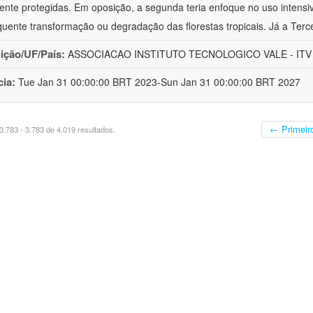
ente protegidas. Em oposição, a segunda teria enfoque no uso intensi
uente transformação ou degradação das florestas tropicais. Já a Terce
uição/UF/País:
ASSOCIACAO INSTITUTO TECNOLOGICO VALE - ITV - 
cia:
Tue Jan 31 00:00:00 BRT 2023-Sun Jan 31 00:00:00 BRT 2027
← Primeir
.783 - 3.783 de 4.019 resultados.