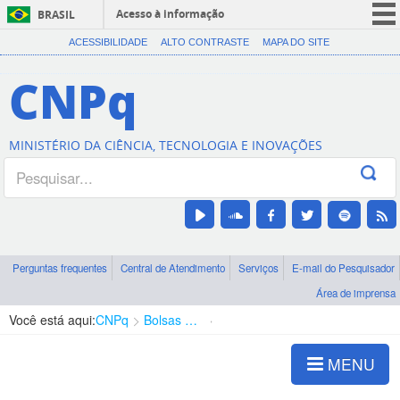
Acesso à informação
BRASIL
CORONAVÍRUS (COVID-19)
ACESSIBILIDADE
ALTO CONTRASTE
MAPA DO SITE
Participe
CNPq
Serviços
Legislação
MINISTÉRIO DA CIÊNCIA, TECNOLOGIA E INOVAÇÕES
Canais
Perguntas frequentes
Central de Atendimento
Serviços
E-mail do Pesquisador
Área de imprensa
Você está aqui:
CNPq
Bolsas e Auxílios Vigentes
Projetos de Pesquisa
MENU