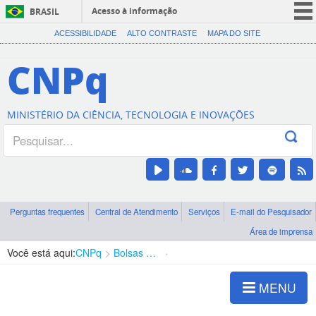
Acesso à informação
BRASIL
CORONAVÍRUS (COVID-19)
ACESSIBILIDADE
ALTO CONTRASTE
MAPA DO SITE
Participe
CNPq
Serviços
Legislação
MINISTÉRIO DA CIÊNCIA, TECNOLOGIA E INOVAÇÕES
Canais
Perguntas frequentes
Central de Atendimento
Serviços
E-mail do Pesquisador
Área de imprensa
Você está aqui:
CNPq
Bolsas e Auxílios Vigentes
Projetos de Pesquisa
MENU