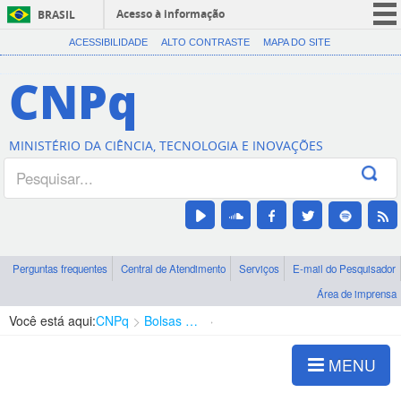
Acesso à informação
BRASIL
CORONAVÍRUS (COVID-19)
ACESSIBILIDADE
ALTO CONTRASTE
MAPA DO SITE
Participe
CNPq
Serviços
Legislação
MINISTÉRIO DA CIÊNCIA, TECNOLOGIA E INOVAÇÕES
Canais
Perguntas frequentes
Central de Atendimento
Serviços
E-mail do Pesquisador
Área de imprensa
Você está aqui:
CNPq
Bolsas e Auxílios Vigentes
Projetos de Pesquisa
MENU