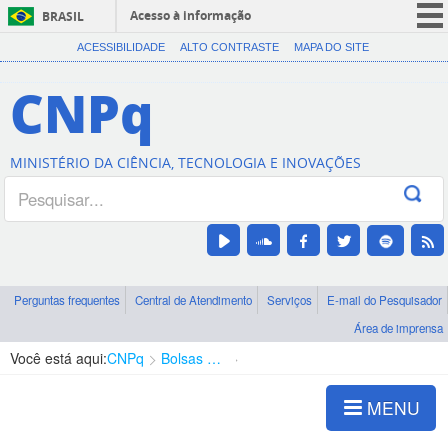
Acesso à informação
BRASIL
CORONAVÍRUS (COVID-19)
ACESSIBILIDADE
ALTO CONTRASTE
MAPA DO SITE
Participe
CNPq
Serviços
Legislação
MINISTÉRIO DA CIÊNCIA, TECNOLOGIA E INOVAÇÕES
Canais
Perguntas frequentes
Central de Atendimento
Serviços
E-mail do Pesquisador
Área de imprensa
Você está aqui:
CNPq
Bolsas e Auxílios Vigentes
Projetos de Pesquisa
MENU