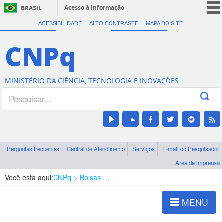
Acesso à informação
BRASIL
CORONAVÍRUS (COVID-19)
ACESSIBILIDADE
ALTO CONTRASTE
MAPA DO SITE
Participe
CNPq
Serviços
Legislação
MINISTÉRIO DA CIÊNCIA, TECNOLOGIA E INOVAÇÕES
Canais
Perguntas frequentes
Central de Atendimento
Serviços
E-mail do Pesquisador
Área de imprensa
Você está aqui:
CNPq
Bolsas e Auxílios Vigentes
Projetos de Pesquisa
MENU