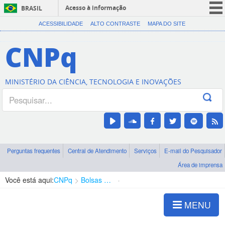
Acesso à informação
BRASIL
CORONAVÍRUS (COVID-19)
ACESSIBILIDADE
ALTO CONTRASTE
MAPA DO SITE
Participe
CNPq
Serviços
Legislação
MINISTÉRIO DA CIÊNCIA, TECNOLOGIA E INOVAÇÕES
Canais
Perguntas frequentes
Central de Atendimento
Serviços
E-mail do Pesquisador
Área de imprensa
Você está aqui:
CNPq
Bolsas e Auxílios Vigentes
Projetos de Pesquisa
MENU