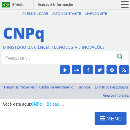
Acesso à informação
BRASIL
CORONAVÍRUS (COVID-19)
ACESSIBILIDADE
ALTO CONTRASTE
MAPA DO SITE
Participe
CNPq
Serviços
Legislação
MINISTÉRIO DA CIÊNCIA, TECNOLOGIA E INOVAÇÕES
Canais
Perguntas frequentes
Central de Atendimento
Serviços
E-mail do Pesquisador
Área de imprensa
Você está aqui:
CNPq
Bolsas e Auxílios Vigentes
Projetos de Pesquisa
MENU