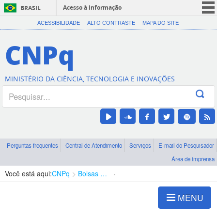
Acesso à informação
BRASIL
CORONAVÍRUS (COVID-19)
ACESSIBILIDADE
ALTO CONTRASTE
MAPA DO SITE
Participe
CNPq
Serviços
Legislação
MINISTÉRIO DA CIÊNCIA, TECNOLOGIA E INOVAÇÕES
Canais
Perguntas frequentes
Central de Atendimento
Serviços
E-mail do Pesquisador
Área de imprensa
Você está aqui:
CNPq
Bolsas e Auxílios Vigentes
Projetos de Pesquisa
MENU