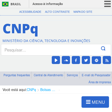
Acesso à informação
BRASIL
CORONAVÍRUS (COVID-19)
ACESSIBILIDADE
ALTO CONTRASTE
MAPA DO SITE
Participe
CNPq
Serviços
Legislação
MINISTÉRIO DA CIÊNCIA, TECNOLOGIA E INOVAÇÕES
Canais
Perguntas frequentes
Central de Atendimento
Serviços
E-mail do Pesquisador
Área de imprensa
Você está aqui:
CNPq
Bolsas e Auxílios Vigentes
Projetos de Pesquisa
MENU