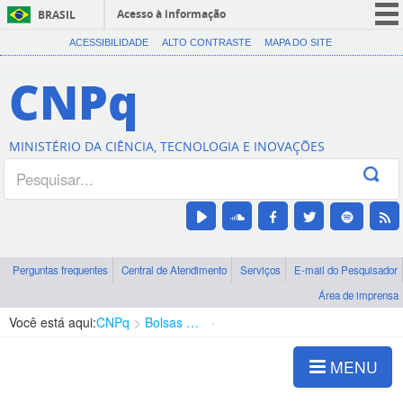
Acesso à informação
BRASIL
CORONAVÍRUS (COVID-19)
ACESSIBILIDADE
ALTO CONTRASTE
MAPA DO SITE
Participe
CNPq
Serviços
Legislação
MINISTÉRIO DA CIÊNCIA, TECNOLOGIA E INOVAÇÕES
Canais
Perguntas frequentes
Central de Atendimento
Serviços
E-mail do Pesquisador
Área de imprensa
Você está aqui:
CNPq
Bolsas e Auxílios Vigentes
Projetos de Pesquisa
MENU