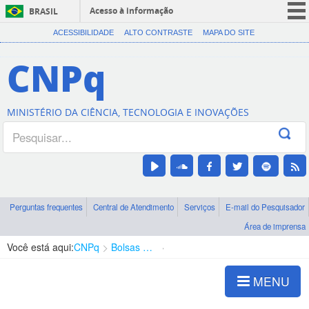
Acesso à informação
BRASIL
CORONAVÍRUS (COVID-19)
ACESSIBILIDADE
ALTO CONTRASTE
MAPA DO SITE
Participe
CNPq
Serviços
Legislação
MINISTÉRIO DA CIÊNCIA, TECNOLOGIA E INOVAÇÕES
Canais
Perguntas frequentes
Central de Atendimento
Serviços
E-mail do Pesquisador
Área de imprensa
Você está aqui:
CNPq
Bolsas e Auxílios Vigentes
Projetos de Pesquisa
MENU