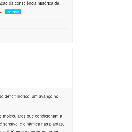
ão da consciência histórica de
...
leia mais
o déficit hídrico: um avanço no
s e moleculares que condicionam a
é sensível e dinâmica nas plantas,
cia' (LA) com os porta-enxertos