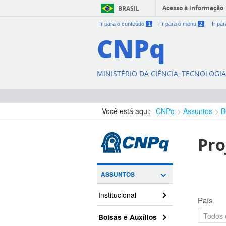
Acesso à informação
BRASIL
Ir para o conteúdo
1
Ir para o menu
2
Ir pa
CNPq
MINISTÉRIO DA CIÊNCIA, TECNOLOGI
Você está aqui:
CNPq
Assuntos
B
Pro
ASSUNTOS
Institucional
País
Bolsas e Auxílios