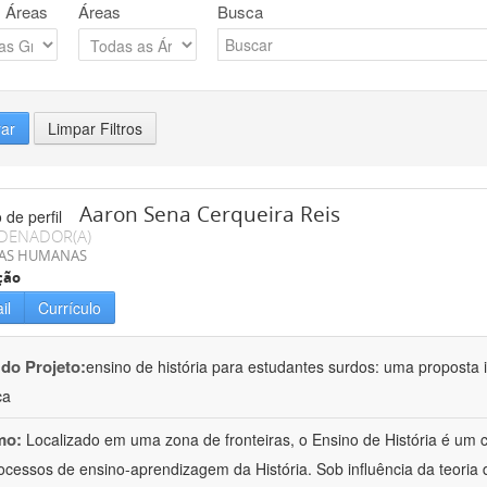
 Áreas
Áreas
Busca
rar
Limpar Filtros
Aaron Sena Cerqueira Reis
DENADOR(A)
IAS HUMANAS
ção
il
Currículo
 do Projeto:
ensino de história para estudantes surdos: uma proposta i
ca
mo:
Localizado em uma zona de fronteiras, o Ensino de História é um
ocessos de ensino-aprendizagem da História. Sob influência da teoria d