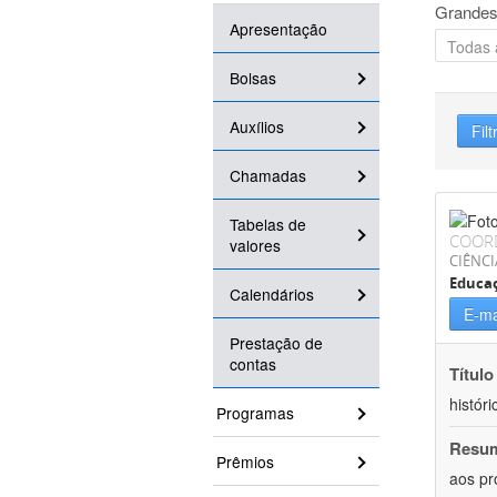
Grandes
Apresentação
Bolsas
Auxílios
Filt
Chamadas
Tabelas de
COOR
valores
CIÊNC
Educa
Calendários
E-ma
Prestação de
contas
Título
históri
Programas
Resu
Prêmios
aos pr