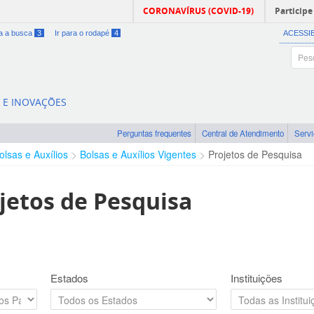
CORONAVÍRUS (COVID-19)
Participe
ra a busca
3
Ir para o rodapé
4
ACESSI
A E INOVAÇÕES
Perguntas frequentes
Central de Atendimento
Serv
olsas e Auxílios
Bolsas e Auxílios Vigentes
Projetos de Pesquisa
jetos de Pesquisa
Estados
Instituições