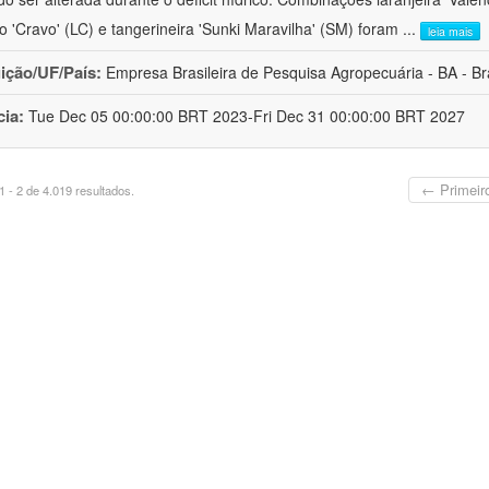
ro 'Cravo' (LC) e tangerineira 'Sunki Maravilha' (SM) foram
...
leia mais
uição/UF/País:
Empresa Brasileira de Pesquisa Agropecuária - BA - Bra
cia:
Tue Dec 05 00:00:00 BRT 2023-Fri Dec 31 00:00:00 BRT 2027
← Primeir
 - 2 de 4.019 resultados.