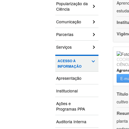
Aprend
Popularização da
Ciência
estuda
Comunicação
Instit
Vigên
Parcerias
Serviços
COOR
ACESSO À
CIÊNCI
INFORMAÇÃO
Agron
Apresentação
E-ma
Institucional
Título
cultiv
Ações e
Programas PPA
Resu
planta
Auditoria Interna
podend