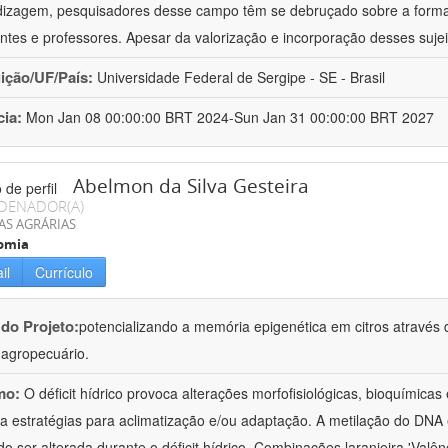
izagem, pesquisadores desse campo têm se debruçado sobre a formaç
ntes e professores. Apesar da valorização e incorporação desses sujei
uição/UF/País:
Universidade Federal de Sergipe - SE - Brasil
cia:
Mon Jan 08 00:00:00 BRT 2024-Sun Jan 31 00:00:00 BRT 2027
Abelmon da Silva Gesteira
DENADOR(A)
AS AGRÁRIAS
omia
il
Currículo
 do Projeto:
potencializando a memória epigenética em citros através d
o agropecuário.
mo:
O déficit hídrico provoca alterações morfofisiológicas, bioquímica
 a estratégias para aclimatização e/ou adaptação. A metilação do DNA 
o ser alterada durante o déficit hídrico. Combinações laranjeira 'Valên