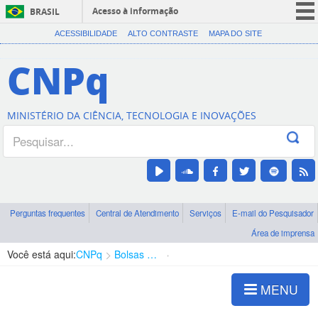
Acesso à informação
BRASIL
CORONAVÍRUS (COVID-19)
ACESSIBILIDADE
ALTO CONTRASTE
MAPA DO SITE
Participe
CNPq
Serviços
Legislação
MINISTÉRIO DA CIÊNCIA, TECNOLOGIA E INOVAÇÕES
Canais
Perguntas frequentes
Central de Atendimento
Serviços
E-mail do Pesquisador
Área de imprensa
Você está aqui:
CNPq
Bolsas e Auxílios Vigentes
Projetos de Pesquisa
MENU