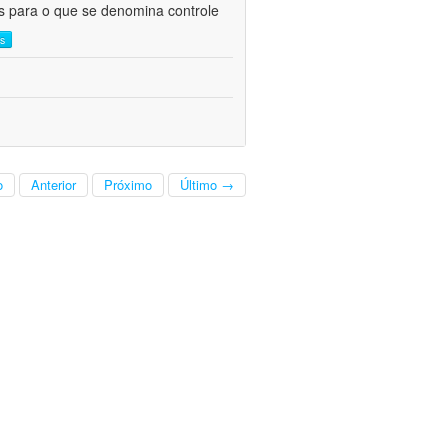
as para o que se denomina controle
is
o
Anterior
Próximo
Último →