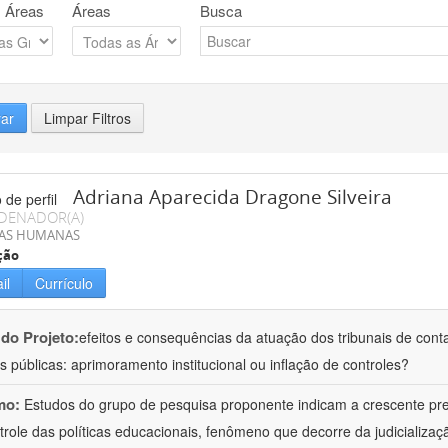
 Áreas
Áreas
Busca
rar
Limpar Filtros
Adriana Aparecida Dragone Silveira
DENADOR(A)
IAS HUMANAS
ção
il
Currículo
 do Projeto:
efeitos e consequências da atuação dos tribunais de conta
s públicas: aprimoramento institucional ou inflação de controles?
mo:
Estudos do grupo de pesquisa proponente indicam a crescente pr
trole das políticas educacionais, fenômeno que decorre da judicializa