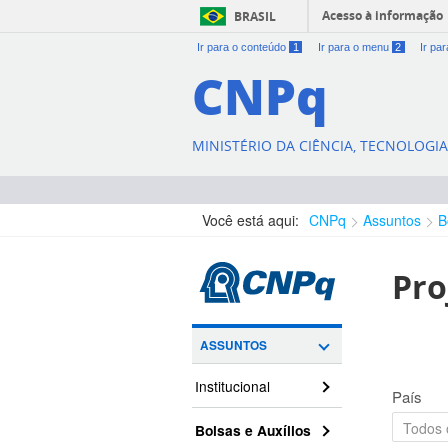
Acesso à informação
BRASIL
Ir para o conteúdo
1
Ir para o menu
2
Ir pa
CNPq
MINISTÉRIO DA CIÊNCIA, TECNOLOGI
Você está aqui:
CNPq
Assuntos
B
Pro
ASSUNTOS
Institucional
País
Bolsas e Auxílios