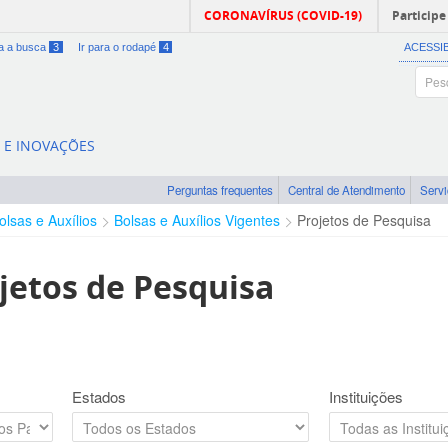
CORONAVÍRUS (COVID-19)
Participe
ra a busca
3
Ir para o rodapé
4
ACESSI
A E INOVAÇÕES
Perguntas frequentes
Central de Atendimento
Serv
olsas e Auxílios
Bolsas e Auxílios Vigentes
Projetos de Pesquisa
jetos de Pesquisa
Estados
Instituições