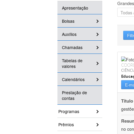
Grandes
Apresentação
Bolsas
Auxílios
Filt
Chamadas
Tabelas de
COOR
valores
CIÊNC
Educa
Calendários
E-ma
Prestação de
contas
Título
gestõe
Programas
Resu
Prêmios
no con