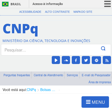
Acesso à informação
BRASIL
CORONAVÍRUS (COVID-19)
ACESSIBILIDADE
ALTO CONTRASTE
MAPA DO SITE
Participe
CNPq
Serviços
Legislação
MINISTÉRIO DA CIÊNCIA, TECNOLOGIA E INOVAÇÕES
Canais
Perguntas frequentes
Central de Atendimento
Serviços
E-mail do Pesquisador
Área de imprensa
Você está aqui:
CNPq
Bolsas e Auxílios Vigentes
Projetos de Pesquisa
MENU