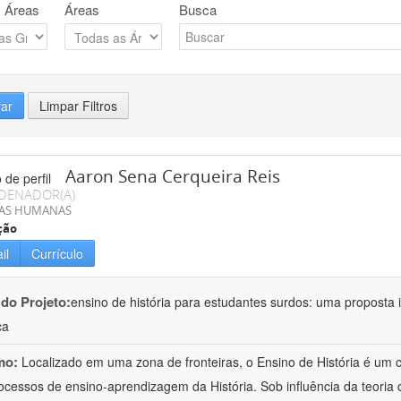
 Áreas
Áreas
Busca
rar
Limpar Filtros
Aaron Sena Cerqueira Reis
DENADOR(A)
IAS HUMANAS
ção
il
Currículo
 do Projeto:
ensino de história para estudantes surdos: uma proposta i
ca
mo:
Localizado em uma zona de fronteiras, o Ensino de História é um
ocessos de ensino-aprendizagem da História. Sob influência da teoria d