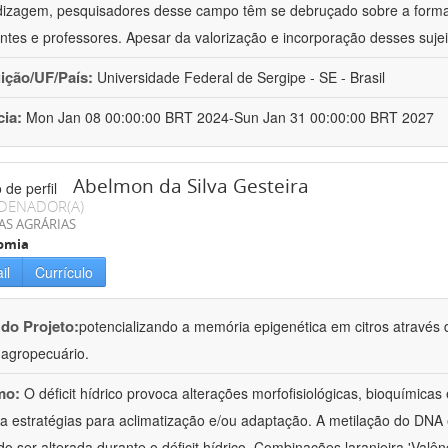
izagem, pesquisadores desse campo têm se debruçado sobre a formaç
ntes e professores. Apesar da valorização e incorporação desses sujei
uição/UF/País:
Universidade Federal de Sergipe - SE - Brasil
cia:
Mon Jan 08 00:00:00 BRT 2024-Sun Jan 31 00:00:00 BRT 2027
Abelmon da Silva Gesteira
DENADOR(A)
AS AGRÁRIAS
omia
il
Currículo
 do Projeto:
potencializando a memória epigenética em citros através d
o agropecuário.
mo:
O déficit hídrico provoca alterações morfofisiológicas, bioquímica
 a estratégias para aclimatização e/ou adaptação. A metilação do DNA 
o ser alterada durante o déficit hídrico. Combinações laranjeira 'Valên