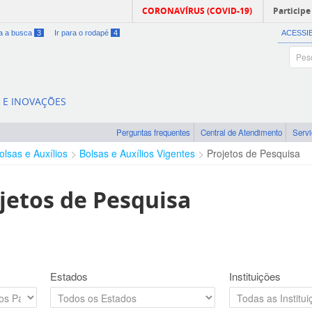
CORONAVÍRUS (COVID-19)
Participe
ra a busca
3
Ir para o rodapé
4
ACESSI
A E INOVAÇÕES
Perguntas frequentes
Central de Atendimento
Serv
olsas e Auxílios
Bolsas e Auxílios Vigentes
Projetos de Pesquisa
jetos de Pesquisa
Estados
Instituições