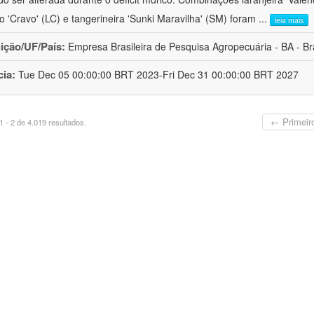
ro 'Cravo' (LC) e tangerineira 'Sunki Maravilha' (SM) foram
...
leia mais
uição/UF/País:
Empresa Brasileira de Pesquisa Agropecuária - BA - Bra
cia:
Tue Dec 05 00:00:00 BRT 2023-Fri Dec 31 00:00:00 BRT 2027
← Primeir
 - 2 de 4.019 resultados.