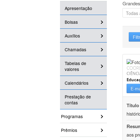
Grandes
Apresentação
Bolsas
Auxílios
Filt
Chamadas
Tabelas de
COOR
valores
CIÊNC
Educa
Calendários
E-ma
Prestação de
contas
Título
históri
Programas
Resu
Prêmios
aos pr