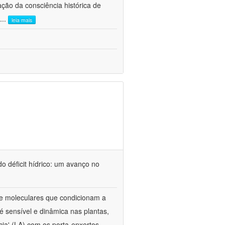
ão da consciência histórica de
...
leia mais
o déficit hídrico: um avanço no
s e moleculares que condicionam a
é sensível e dinâmica nas plantas,
cia' (LA) com os porta-enxertos