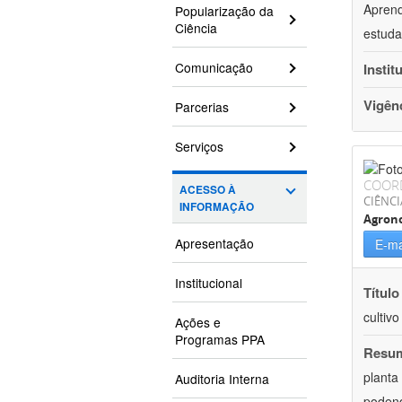
Aprend
Popularização da
Ciência
estuda
Comunicação
Instit
Vigên
Parcerias
Serviços
COOR
ACESSO À
CIÊNCI
INFORMAÇÃO
Agron
Apresentação
E-ma
Institucional
Título
cultiv
Ações e
Programas PPA
Resu
planta
Auditoria Interna
podend