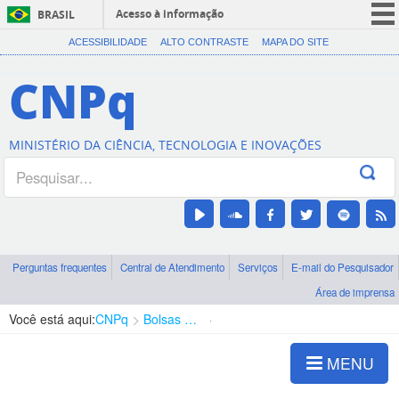
Acesso à informação
BRASIL
CORONAVÍRUS (COVID-19)
ACESSIBILIDADE
ALTO CONTRASTE
MAPA DO SITE
Participe
CNPq
Serviços
Legislação
MINISTÉRIO DA CIÊNCIA, TECNOLOGIA E INOVAÇÕES
Canais
Perguntas frequentes
Central de Atendimento
Serviços
E-mail do Pesquisador
Área de imprensa
Você está aqui:
CNPq
Bolsas e Auxílios Vigentes
Projetos de Pesquisa
MENU