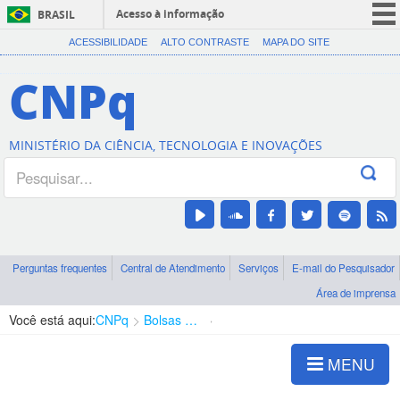
Acesso à informação
BRASIL
CORONAVÍRUS (COVID-19)
ACESSIBILIDADE
ALTO CONTRASTE
MAPA DO SITE
Participe
CNPq
Serviços
Legislação
MINISTÉRIO DA CIÊNCIA, TECNOLOGIA E INOVAÇÕES
Canais
Perguntas frequentes
Central de Atendimento
Serviços
E-mail do Pesquisador
Área de imprensa
Você está aqui:
CNPq
Bolsas e Auxílios Vigentes
Projetos de Pesquisa
MENU