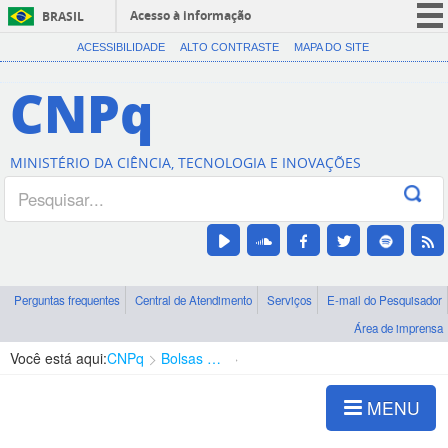
Acesso à informação
BRASIL
CORONAVÍRUS (COVID-19)
ACESSIBILIDADE
ALTO CONTRASTE
MAPA DO SITE
Participe
CNPq
Serviços
Legislação
MINISTÉRIO DA CIÊNCIA, TECNOLOGIA E INOVAÇÕES
Canais
Perguntas frequentes
Central de Atendimento
Serviços
E-mail do Pesquisador
Área de imprensa
Você está aqui:
CNPq
Bolsas e Auxílios Vigentes
Projetos de Pesquisa
MENU