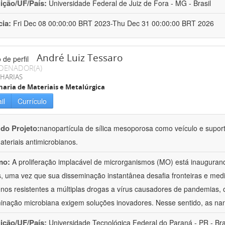
uição/UF/País:
Universidade Federal de Juiz de Fora - MG - Brasil
cia:
Fri Dec 08 00:00:00 BRT 2023-Thu Dec 31 00:00:00 BRT 2026
André Luiz Tessaro
DENADOR(A)
HARIAS
aria de Materiais e Metalúrgica
il
Currículo
 do Projeto:
nanopartícula de sílica mesoporosa como veículo e supor
teriais antimicrobianos.
mo:
A proliferação implacável de microrganismos (MO) está inauguran
s, uma vez que sua disseminação instantânea desafia fronteiras e med
nos resistentes a múltiplas drogas a vírus causadores de pandemias, 
inação microbiana exigem soluções inovadores. Nesse sentido, as na
uição/UF/País:
Universidade Tecnológica Federal do Paraná - PR - Bra