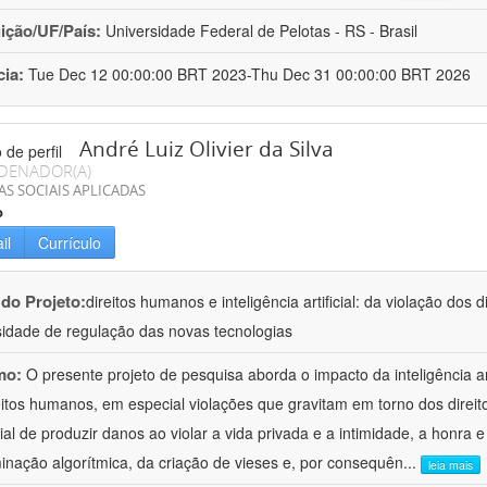
uição/UF/País:
Universidade Federal de Pelotas - RS - Brasil
cia:
Tue Dec 12 00:00:00 BRT 2023-Thu Dec 31 00:00:00 BRT 2026
André Luiz Olivier da Silva
DENADOR(A)
AS SOCIAIS APLICADAS
o
il
Currículo
 do Projeto:
direitos humanos e inteligência artificial: da violação dos 
idade de regulação das novas tecnologias
mo:
O presente projeto de pesquisa aborda o impacto da inteligência art
eitos humanos, em especial violações que gravitam em torno dos direi
ial de produzir danos ao violar a vida privada e a intimidade, a honra 
minação algorítmica, da criação de vieses e, por consequên
...
leia mais