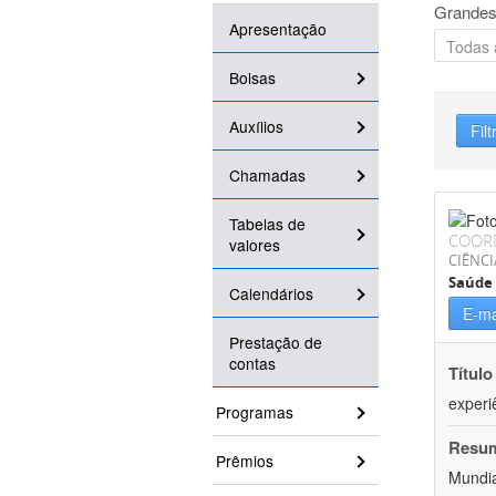
Grandes
Apresentação
Bolsas
Auxílios
Filt
Chamadas
Tabelas de
COOR
valores
CIÊNCI
Saúde 
Calendários
E-ma
Prestação de
contas
Título
experi
Programas
Resu
Prêmios
Mundia