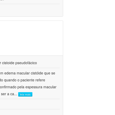
 cistoide pseudofácico
um edema macular cistóide que se
do quando o paciente refere
confirmado pela espessura macular
 ser a ca
...
leia mais