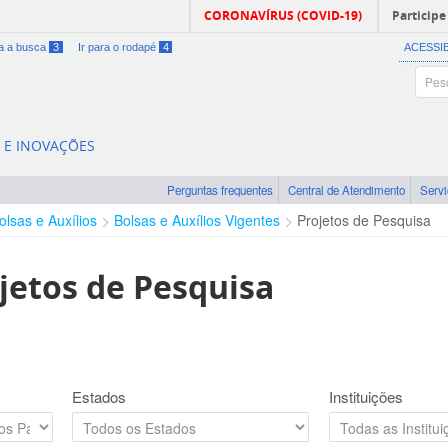
CORONAVÍRUS (COVID-19)
Participe
ra a busca
3
Ir para o rodapé
4
ACESSI
A E INOVAÇÕES
Perguntas frequentes
Central de Atendimento
Serv
olsas e Auxílios
Bolsas e Auxílios Vigentes
Projetos de Pesquisa
jetos de Pesquisa
Estados
Instituições