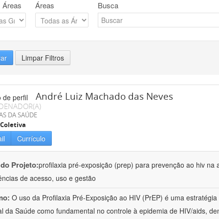
 Áreas
Áreas
Busca
rar
Limpar Filtros
André Luiz Machado das Neves
DENADOR(A)
AS DA SAÚDE
Coletiva
il
Currículo
 do Projeto:
profilaxia pré-exposição (prep) para prevenção ao hiv na 
ências de acesso, uso e gestão
mo:
O uso da Profilaxia Pré-Exposição ao HIV (PrEP) é uma estratégi
l da Saúde como fundamental no controle à epidemia de HIV/aids, d