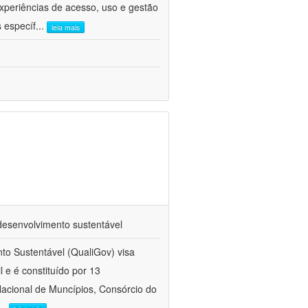
xperiências de acesso, uso e gestão
 específ
...
leia mais
 desenvolvimento sustentável
nto Sustentável (QualiGov) visa
 e é constituído por 13
Nacional de Muncípios, Consórcio do
...