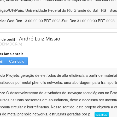
uição/UF/País:
Universidade Federal do Rio Grande do Sul - RS - Brasi
cia:
Wed Dec 13 00:00:00 BRT 2023-Sun Dec 31 00:00:00 BRT 2028
André Luiz Missio
DENADOR(A)
as Ambientais
il
Currículo
 do Projeto:
geração de eletrodos de alta eficiência a partir de materi
nalizados por metal phenolic networks: uma abordagem para transporte
mo:
O desenvolvimento de atividades de inovação tecnológicas no Bra
ursos naturais presentes em abundância, deve e necessita ser incenti
nomia circular e biorrefinarias. Nesse sentido, este projeto objetiva a c
s de metal phenolic networks, estruturas geradas por p
...
leia mais