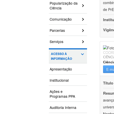
combin
Popularização da
Ciência
de PrE
Comunicação
Instit
Vigên
Parcerias
Serviços
COOR
ACESSO À
CIÊNC
INFORMAÇÃO
Ciênci
Apresentação
E-ma
Institucional
Título
Ações e
Resu
Programas PPA
avança
univer
Auditoria Interna
Nordes