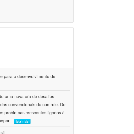
te para o desenvolvimento de
do uma nova era de desafios
idas convencionais de controle. De
os problemas crescentes ligados à
nopar
...
leia mais
sil