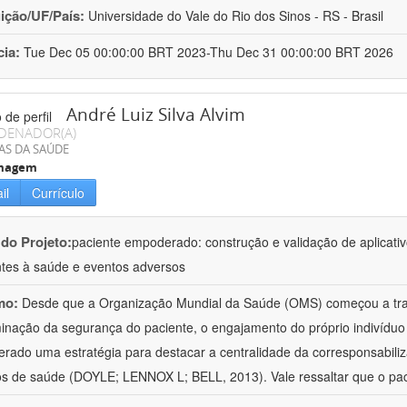
uição/UF/País:
Universidade do Vale do Rio dos Sinos - RS - Brasil
cia:
Tue Dec 05 00:00:00 BRT 2023-Thu Dec 31 00:00:00 BRT 2026
André Luiz Silva Alvim
DENADOR(A)
AS DA SAÚDE
magem
il
Currículo
 do Projeto:
paciente empoderado: construção e validação de aplicativ
ntes à saúde e eventos adversos
mo:
Desde que a Organização Mundial da Saúde (OMS) começou a tr
inação da segurança do paciente, o engajamento do próprio indivíduo 
erado uma estratégia para destacar a centralidade da corresponsabiliz
os de saúde (DOYLE; LENNOX L; BELL, 2013). Vale ressaltar que o pac