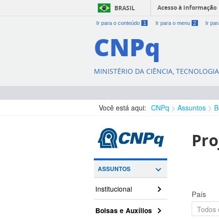
Acesso à informação
BRASIL
Ir para o conteúdo
1
Ir para o menu
2
Ir pa
CNPq
MINISTÉRIO DA CIÊNCIA, TECNOLOGI
Você está aqui:
CNPq
Assuntos
B
Pro
ASSUNTOS
Institucional
País
Bolsas e Auxílios