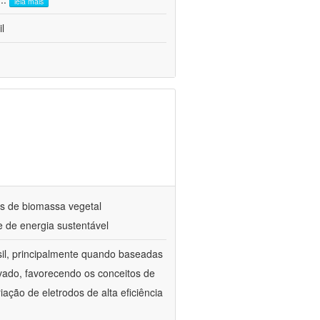
leia mais
l
ais de biomassa vegetal
 de energia sustentável
sil, principalmente quando baseadas
vado, favorecendo os conceitos de
riação de eletrodos de alta eficiência