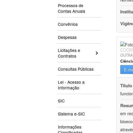
Processos de
Contas Anuais
Instit
Vigên
Convênios
Despesas
COOR
Licitações e
OUTRA
Contratos
Ciênci
Consultas Públicas
E-ma
Lei - Acesso a
Título
Informação
funcio
SIC
Resu
em rec
Sistema e-SIC
bioeco
Informações
atravé
Classificadas