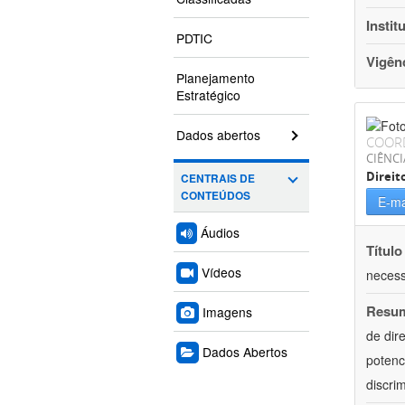
Instit
PDTIC
Vigên
Planejamento
Estratégico
Dados abertos
COOR
CIÊNCI
Direit
CENTRAIS DE
CONTEÚDOS
E-ma
Áudios
Título
Vídeos
necess
Resu
Imagens
de dir
Dados Abertos
potenc
discri