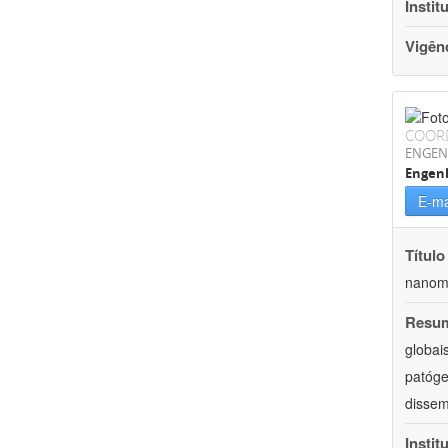
Instit
Vigên
COOR
ENGEN
Engenh
E-ma
Título
nanoma
Resu
globai
patóge
dissem
Instit