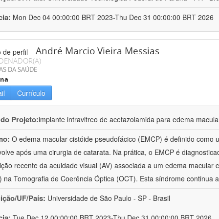
cia:
Mon Dec 04 00:00:00 BRT 2023-Thu Dec 31 00:00:00 BRT 2026
André Marcio Vieira Messias
DENADOR(A)
AS DA SAÚDE
ina
il
Currículo
 do Projeto:
implante intravitreo de acetazolamida para edema macular
mo:
O edema macular cistóide pseudofácico (EMCP) é definido como 
olve após uma cirurgia de catarata. Na prática, o EMCP é diagnostica
ição recente da acuidade visual (AV) associada a um edema macular 
 na Tomografia de Coerência Óptica (OCT). Esta síndrome continua a
uição/UF/País:
Universidade de São Paulo - SP - Brasil
cia:
Tue Dec 12 00:00:00 BRT 2023-Thu Dec 31 00:00:00 BRT 2026