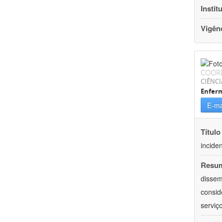
Instit
Vigên
COOR
CIÊNCI
Enfer
E-ma
Título
incide
Resu
dissem
consid
serviç