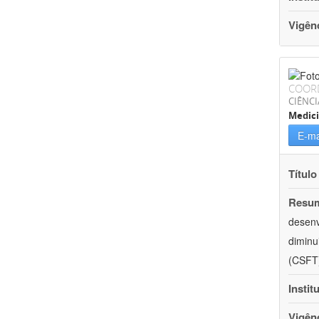
Vigên
COOR
CIÊNCI
Medic
E-ma
Título
Resu
desenv
diminu
(CSFT)
Instit
Vigên