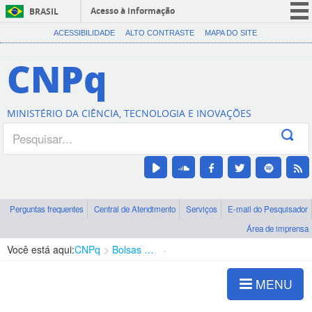
Acesso à informação
BRASIL
CORONAVÍRUS (COVID-19)
ACESSIBILIDADE
ALTO CONTRASTE
MAPA DO SITE
Participe
CNPq
Serviços
Legislação
MINISTÉRIO DA CIÊNCIA, TECNOLOGIA E INOVAÇÕES
Canais
Perguntas frequentes
Central de Atendimento
Serviços
E-mail do Pesquisador
Área de imprensa
Você está aqui:
CNPq
Bolsas e Auxílios Vigentes
Projetos de Pesquisa
MENU