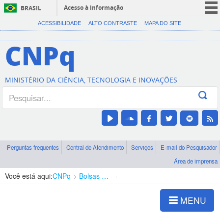
Acesso à informação
BRASIL
CORONAVÍRUS (COVID-19)
ACESSIBILIDADE
ALTO CONTRASTE
MAPA DO SITE
Participe
CNPq
Serviços
Legislação
MINISTÉRIO DA CIÊNCIA, TECNOLOGIA E INOVAÇÕES
Canais
Perguntas frequentes
Central de Atendimento
Serviços
E-mail do Pesquisador
Área de imprensa
Você está aqui:
CNPq
Bolsas e Auxílios Vigentes
Projetos de Pesquisa
MENU