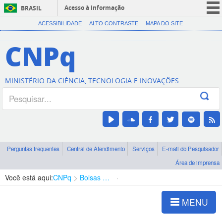
Acesso à informação
BRASIL
CORONAVÍRUS (COVID-19)
ACESSIBILIDADE
ALTO CONTRASTE
MAPA DO SITE
Participe
CNPq
Serviços
Legislação
MINISTÉRIO DA CIÊNCIA, TECNOLOGIA E INOVAÇÕES
Canais
Perguntas frequentes
Central de Atendimento
Serviços
E-mail do Pesquisador
Área de imprensa
Você está aqui:
CNPq
Bolsas e Auxílios Vigentes
Projetos de Pesquisa
MENU