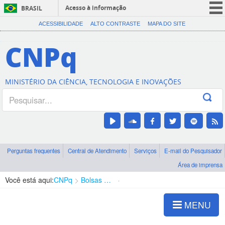
Acesso à informação
BRASIL
CORONAVÍRUS (COVID-19)
ACESSIBILIDADE
ALTO CONTRASTE
MAPA DO SITE
Participe
CNPq
Serviços
Legislação
MINISTÉRIO DA CIÊNCIA, TECNOLOGIA E INOVAÇÕES
Canais
Perguntas frequentes
Central de Atendimento
Serviços
E-mail do Pesquisador
Área de imprensa
Você está aqui:
CNPq
Bolsas e Auxílios Vigentes
Projetos de Pesquisa
MENU