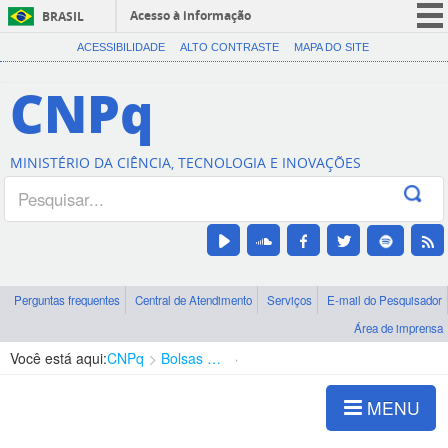
Acesso à informação
BRASIL
CORONAVÍRUS (COVID-19)
ACESSIBILIDADE
ALTO CONTRASTE
MAPA DO SITE
Participe
CNPq
Serviços
Legislação
MINISTÉRIO DA CIÊNCIA, TECNOLOGIA E INOVAÇÕES
Canais
Perguntas frequentes
Central de Atendimento
Serviços
E-mail do Pesquisador
Área de imprensa
Você está aqui:
CNPq
Bolsas e Auxílios Vigentes
Projetos de Pesquisa
MENU