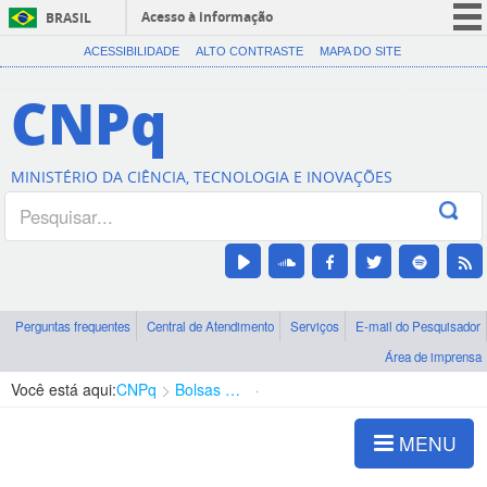
Acesso à informação
BRASIL
CORONAVÍRUS (COVID-19)
ACESSIBILIDADE
ALTO CONTRASTE
MAPA DO SITE
Participe
CNPq
Serviços
Legislação
MINISTÉRIO DA CIÊNCIA, TECNOLOGIA E INOVAÇÕES
Canais
Perguntas frequentes
Central de Atendimento
Serviços
E-mail do Pesquisador
Área de imprensa
Você está aqui:
CNPq
Bolsas e Auxílios Vigentes
Projetos de Pesquisa
MENU