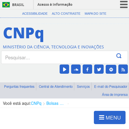
Acesso à informação
BRASIL
CORONAVÍRUS (COVID-19)
ACESSIBILIDADE
ALTO CONTRASTE
MAPA DO SITE
Participe
CNPq
Serviços
Legislação
MINISTÉRIO DA CIÊNCIA, TECNOLOGIA E INOVAÇÕES
Canais
Perguntas frequentes
Central de Atendimento
Serviços
E-mail do Pesquisador
Área de imprensa
Você está aqui:
CNPq
Bolsas e Auxílios Vigentes
Projetos de Pesquisa
MENU