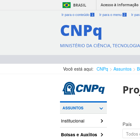
Acesso à informação
BRASIL
Ir para o conteúdo
1
Ir para o menu
2
Ir pa
CNPq
MINISTÉRIO DA CIÊNCIA, TECNOLOGI
Você está aqui:
CNPq
Assuntos
B
Pro
ASSUNTOS
Institucional
País
Bolsas e Auxílios