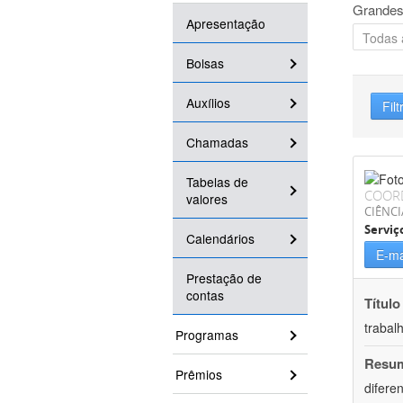
Grandes
Apresentação
Bolsas
Auxílios
Filt
Chamadas
Tabelas de
COOR
valores
CIÊNCI
Serviç
Calendários
E-ma
Prestação de
contas
Título
trabal
Programas
Resu
Prêmios
difere