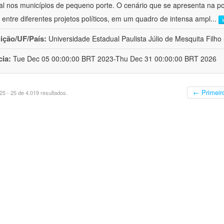
al nos municípios de pequeno porte. O cenário que se apresenta na polí
 entre diferentes projetos políticos, em um quadro de intensa ampl
...
uição/UF/País:
Universidade Estadual Paulista Júlio de Mesquita Filho -
cia:
Tue Dec 05 00:00:00 BRT 2023-Thu Dec 31 00:00:00 BRT 2026
← Primeir
5 - 25 de 4.019 resultados.