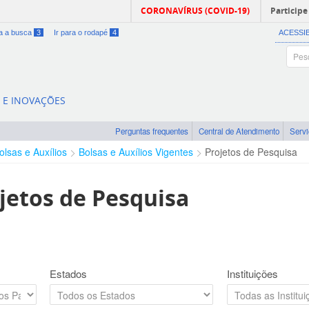
CORONAVÍRUS (COVID-19)
Participe
ra a busca
3
Ir para o rodapé
4
ACESSI
A E INOVAÇÕES
Perguntas frequentes
Central de Atendimento
Serv
olsas e Auxílios
Bolsas e Auxílios Vigentes
Projetos de Pesquisa
jetos de Pesquisa
Estados
Instituições