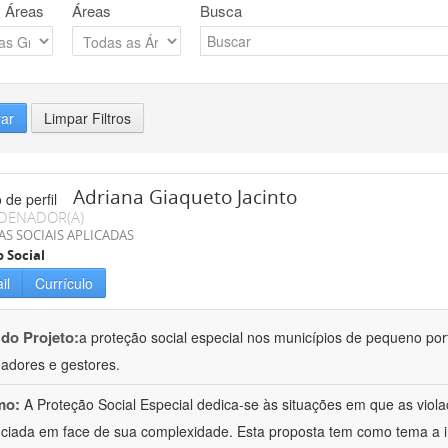
 Áreas
Áreas
Busca
rar
Limpar Filtros
Adriana Giaqueto Jacinto
DENADOR(A)
AS SOCIAIS APLICADAS
o Social
il
Currículo
 do Projeto:
a proteção social especial nos municípios de pequeno port
hadores e gestores.
mo:
A Proteção Social Especial dedica-se às situações em que as vio
nciada em face de sua complexidade. Esta proposta tem como tema a 