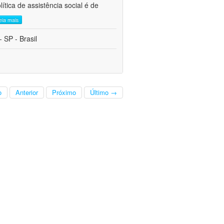
tica de assistência social é de
leia mais
 SP - Brasil
o
Anterior
Próximo
Último →