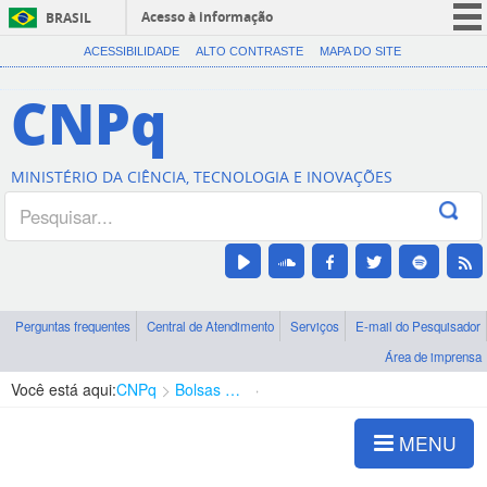
Acesso à informação
BRASIL
CORONAVÍRUS (COVID-19)
ACESSIBILIDADE
ALTO CONTRASTE
MAPA DO SITE
Participe
CNPq
Serviços
Legislação
MINISTÉRIO DA CIÊNCIA, TECNOLOGIA E INOVAÇÕES
Canais
Perguntas frequentes
Central de Atendimento
Serviços
E-mail do Pesquisador
Área de imprensa
Você está aqui:
CNPq
Bolsas e Auxílios Vigentes
Projetos de Pesquisa
MENU