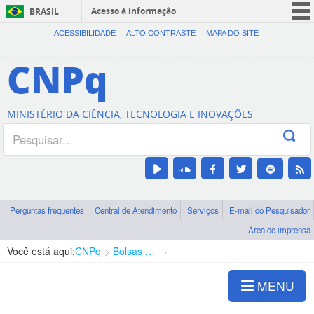
Acesso à informação
BRASIL
CORONAVÍRUS (COVID-19)
ACESSIBILIDADE
ALTO CONTRASTE
MAPA DO SITE
Participe
CNPq
Serviços
Legislação
MINISTÉRIO DA CIÊNCIA, TECNOLOGIA E INOVAÇÕES
Canais
Perguntas frequentes
Central de Atendimento
Serviços
E-mail do Pesquisador
Área de imprensa
Você está aqui:
CNPq
Bolsas e Auxílios Vigentes
Projetos de Pesquisa
MENU