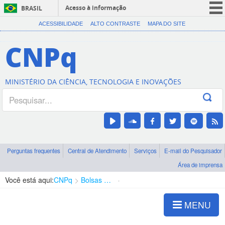
Acesso à informação
BRASIL
CORONAVÍRUS (COVID-19)
ACESSIBILIDADE
ALTO CONTRASTE
MAPA DO SITE
Participe
CNPq
Serviços
Legislação
MINISTÉRIO DA CIÊNCIA, TECNOLOGIA E INOVAÇÕES
Canais
Perguntas frequentes
Central de Atendimento
Serviços
E-mail do Pesquisador
Área de imprensa
Você está aqui:
CNPq
Bolsas e Auxílios Vigentes
Projetos de Pesquisa
MENU