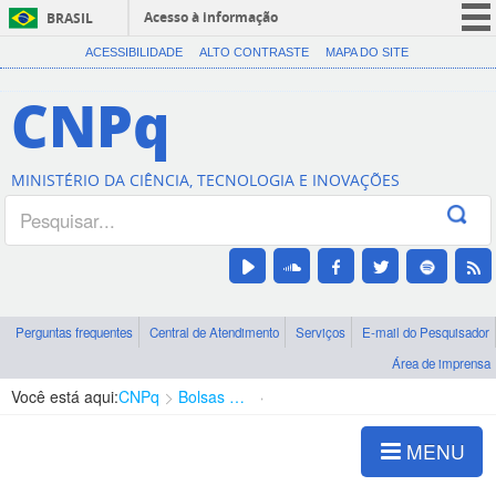
Acesso à informação
BRASIL
CORONAVÍRUS (COVID-19)
ACESSIBILIDADE
ALTO CONTRASTE
MAPA DO SITE
Participe
CNPq
Serviços
Legislação
MINISTÉRIO DA CIÊNCIA, TECNOLOGIA E INOVAÇÕES
Canais
Perguntas frequentes
Central de Atendimento
Serviços
E-mail do Pesquisador
Área de imprensa
Você está aqui:
CNPq
Bolsas e Auxílios Vigentes
Projetos de Pesquisa
MENU