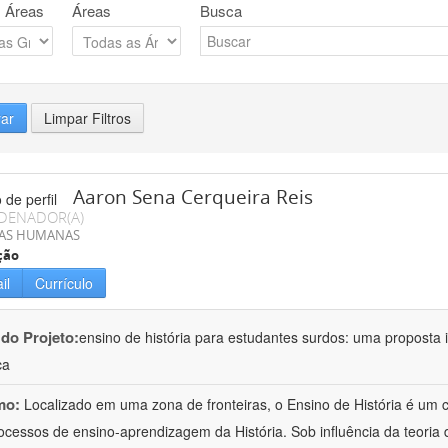
 Áreas
Áreas
Busca
rar
Limpar Filtros
Aaron Sena Cerqueira Reis
DENADOR(A)
IAS HUMANAS
ção
il
Currículo
 do Projeto:
ensino de história para estudantes surdos: uma proposta i
ca
mo:
Localizado em uma zona de fronteiras, o Ensino de História é um
ocessos de ensino-aprendizagem da História. Sob influência da teoria d