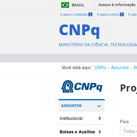
Acesso à informação
BRASIL
Ir para o conteúdo
1
Ir para o menu
2
Ir pa
CNPq
MINISTÉRIO DA CIÊNCIA, TECNOLOGI
Você está aqui:
CNPq
Assuntos
B
Pro
ASSUNTOS
Institucional
País
Bolsas e Auxílios