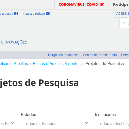
CORONAVÍRUS (COVID-19)
Participe
ra a busca
3
Ir para o rodapé
4
ACESSI
A E INOVAÇÕES
Perguntas frequentes
Central de Atendimento
Serv
olsas e Auxílios
Bolsas e Auxílios Vigentes
Projetos de Pesquisa
jetos de Pesquisa
Estados
Instituições