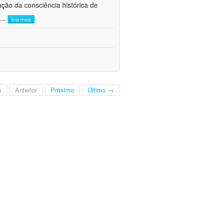
ão da consciência histórica de
...
leia mais
o
Anterior
Próximo
Último →