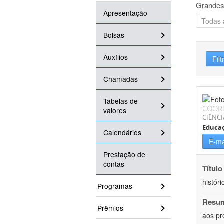
Grandes
Apresentação
Bolsas
Auxílios
Filt
Chamadas
Tabelas de
COOR
valores
CIÊNC
Educa
Calendários
E-ma
Prestação de
contas
Título
históri
Programas
Resu
Prêmios
aos pr