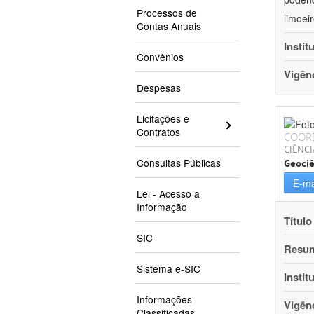
Processos de
limoei
Contas Anuais
Instit
Convênios
Vigên
Despesas
Licitações e
Contratos
COOR
CIÊNCI
Consultas Públicas
Geociê
E-ma
Lei - Acesso a
Informação
Título
SIC
Resu
Sistema e-SIC
Instit
Informações
Vigên
Classificadas