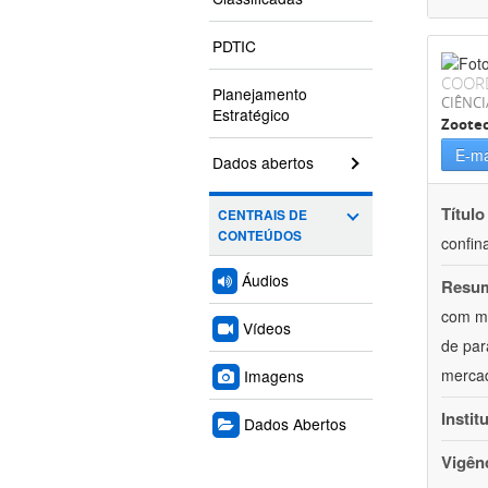
PDTIC
COOR
Planejamento
CIÊNCI
Estratégico
Zoote
E-ma
Dados abertos
Título
CENTRAIS DE
CONTEÚDOS
confin
Áudios
Resu
com mú
Vídeos
de par
mercad
Imagens
Instit
Dados Abertos
Vigên