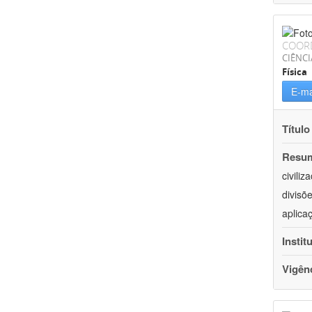
COOR
CIÊNCI
Física
E-ma
Título
Resu
civili
divisõ
aplica
Instit
Vigên