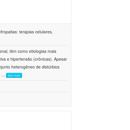
ropatias: terapias celulares,
enal, têm como etiologias mais
iva e hipertensão (crônicas). Apesar
junto heterogêneo de distúrbios
e
...
leia mais