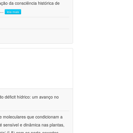
ão da consciência histórica de
...
leia mais
o déficit hídrico: um avanço no
s e moleculares que condicionam a
é sensível e dinâmica nas plantas,
cia' (LA) com os porta-enxertos