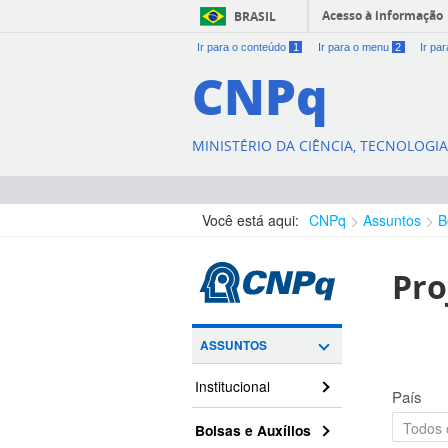
Acesso à informação
BRASIL
Ir para o conteúdo
1
Ir para o menu
2
Ir pa
CNPq
MINISTÉRIO DA CIÊNCIA, TECNOLOGI
Você está aqui:
CNPq
Assuntos
B
Pro
ASSUNTOS
Institucional
País
Bolsas e Auxílios