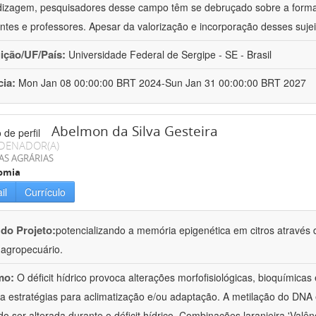
izagem, pesquisadores desse campo têm se debruçado sobre a formaç
ntes e professores. Apesar da valorização e incorporação desses sujei
uição/UF/País:
Universidade Federal de Sergipe - SE - Brasil
cia:
Mon Jan 08 00:00:00 BRT 2024-Sun Jan 31 00:00:00 BRT 2027
Abelmon da Silva Gesteira
DENADOR(A)
AS AGRÁRIAS
omia
il
Currículo
 do Projeto:
potencializando a memória epigenética em citros através d
o agropecuário.
mo:
O déficit hídrico provoca alterações morfofisiológicas, bioquímica
 a estratégias para aclimatização e/ou adaptação. A metilação do DNA 
o ser alterada durante o déficit hídrico. Combinações laranjeira 'Valên