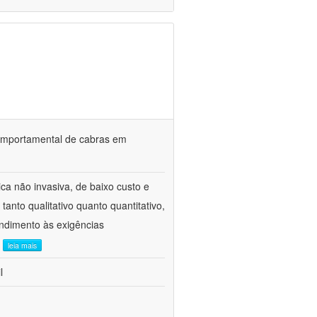
o comportamental de cabras em
ca não invasiva, de baixo custo e
tanto qualitativo quanto quantitativo,
ndimento às exigências
.
leia mais
l