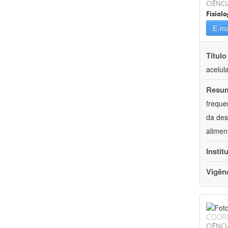
CIÊNCI
Fisiolo
E-ma
Título
acelul
Resu
freque
da des
alimen
Instit
Vigên
COOR
CIÊNCI