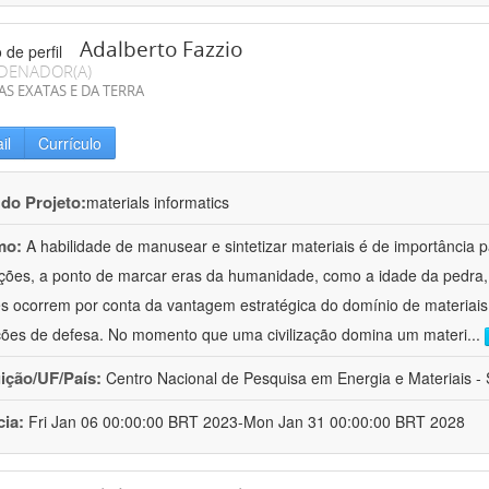
Adalberto Fazzio
DENADOR(A)
AS EXATAS E DA TERRA
il
Currículo
 do Projeto:
materials informatics
mo:
A habilidade de manusear e sintetizar materiais é de importância 
zações, a ponto de marcar eras da humanidade, como a idade da pedra, 
es ocorrem por conta da vantagem estratégica do domínio de materiais,
ções de defesa. No momento que uma civilização domina um materi
...
uição/UF/País:
Centro Nacional de Pesquisa em Energia e Materiais - S
cia:
Fri Jan 06 00:00:00 BRT 2023-Mon Jan 31 00:00:00 BRT 2028