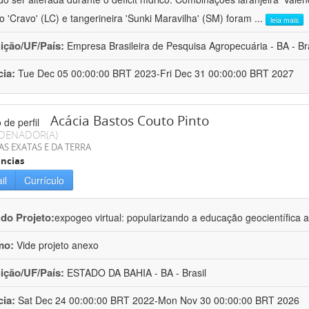
ro 'Cravo' (LC) e tangerineira 'Sunki Maravilha' (SM) foram
...
leia mais
uição/UF/País:
Empresa Brasileira de Pesquisa Agropecuária - BA - Bra
cia:
Tue Dec 05 00:00:00 BRT 2023-Fri Dec 31 00:00:00 BRT 2027
Acácia Bastos Couto Pinto
DENADOR(A)
AS EXATAS E DA TERRA
ncias
il
Currículo
 do Projeto:
expogeo virtual: popularizando a educação geocientífica a
mo:
Vide projeto anexo
uição/UF/País:
ESTADO DA BAHIA - BA - Brasil
cia:
Sat Dec 24 00:00:00 BRT 2022-Mon Nov 30 00:00:00 BRT 2026