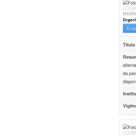
COOR
ENGEN
Engenh
E-ma
Título
Resu
altern
da pav
dispon
Instit
Vigên
COOR