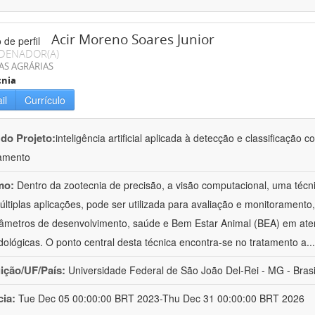
Acir Moreno Soares Junior
DENADOR(A)
AS AGRÁRIAS
cnia
il
Currículo
 do Projeto:
inteligência artificial aplicada à detecção e classificaçã
amento
mo:
Dentro da zootecnia de precisão, a visão computacional, uma técni
ltiplas aplicações, pode ser utilizada para avaliação e monitoramento, 
âmetros de desenvolvimento, saúde e Bem Estar Animal (BEA) em ate
ológicas. O ponto central desta técnica encontra-se no tratamento a
..
uição/UF/País:
Universidade Federal de São João Del-Rei - MG - Brasi
cia:
Tue Dec 05 00:00:00 BRT 2023-Thu Dec 31 00:00:00 BRT 2026