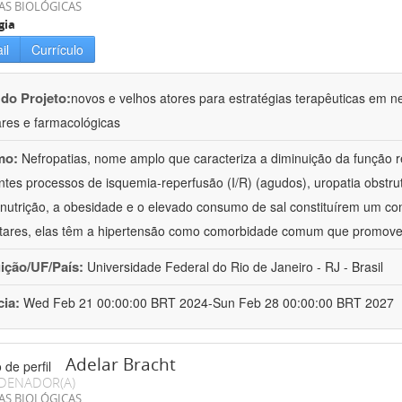
AS BIOLÓGICAS
gia
il
Currículo
 do Projeto:
novos e velhos atores para estratégias terapêuticas em nef
ares e farmacológicas
mo:
Nefropatias, nome amplo que caracteriza a diminuição da função r
ntes processos de isquemia-reperfusão (I/R) (agudos), uropatia obstrut
nutrição, a obesidade e o elevado consumo de sal constituírem um con
tares, elas têm a hipertensão como comorbidade comum que promov
uição/UF/País:
Universidade Federal do Rio de Janeiro - RJ - Brasil
cia:
Wed Feb 21 00:00:00 BRT 2024-Sun Feb 28 00:00:00 BRT 2027
Adelar Bracht
DENADOR(A)
AS BIOLÓGICAS