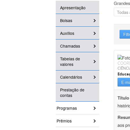
Grandes
Apresentação
Bolsas
Auxílios
Filt
Chamadas
Tabelas de
COOR
valores
CIÊNC
Educa
Calendários
E-ma
Prestação de
contas
Título
históri
Programas
Resu
Prêmios
aos pr