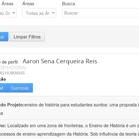
 Áreas
Áreas
Busca
rar
Limpar Filtros
Aaron Sena Cerqueira Reis
DENADOR(A)
IAS HUMANAS
ção
il
Currículo
 do Projeto:
ensino de história para estudantes surdos: uma proposta i
ca
mo:
Localizado em uma zona de fronteiras, o Ensino de História é um
ocessos de ensino-aprendizagem da História. Sob influência da teoria d