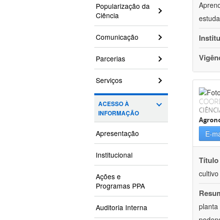
Aprend
Popularização da
Ciência
estuda
Comunicação
Instit
Vigên
Parcerias
Serviços
COOR
ACESSO À
CIÊNCI
INFORMAÇÃO
Agron
Apresentação
E-ma
Institucional
Título
cultiv
Ações e
Programas PPA
Resu
planta
Auditoria Interna
podend