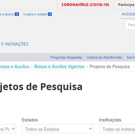
CORONAVÍRUS (COVID-19)
Participe
ra a busca
3
Ir para o rodapé
4
ACESSI
A E INOVAÇÕES
Perguntas frequentes
Central de Atendimento
Serv
olsas e Auxílios
Bolsas e Auxílios Vigentes
Projetos de Pesquisa
jetos de Pesquisa
Estados
Instituições