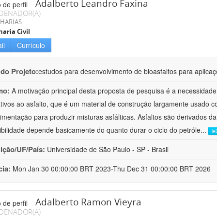
Adalberto Leandro Faxina
DENADOR(A)
HARIAS
aria Civil
il
Currículo
 do Projeto:
estudos para desenvolvimento de bioasfaltos para aplic
mo:
A motivação principal desta proposta de pesquisa é a necessidade
ativos ao asfalto, que é um material de construção largamente usado 
imentação para produzir misturas asfálticas. Asfaltos são derivados da
ibilidade depende basicamente do quanto durar o ciclo do petróle
...
le
uição/UF/País:
Universidade de São Paulo - SP - Brasil
cia:
Mon Jan 30 00:00:00 BRT 2023-Thu Dec 31 00:00:00 BRT 2026
Adalberto Ramon Vieyra
DENADOR(A)