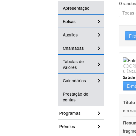
Grandes
Apresentação
Bolsas
Auxílios
Filt
Chamadas
Tabelas de
COOR
valores
CIÊNCI
Saúde 
Calendários
E-ma
Prestação de
contas
Título
em saú
Programas
Resu
Prêmios
fragme