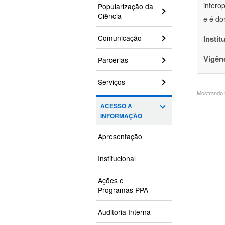
intero
Popularização da
Ciência
e é do
Comunicação
Instit
Vigên
Parcerias
Serviços
Mostrando 9
ACESSO À
INFORMAÇÃO
Apresentação
Institucional
Ações e
Programas PPA
Auditoria Interna