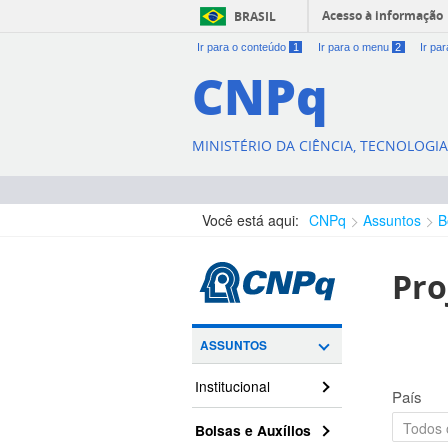
Acesso à informação
BRASIL
Ir para o conteúdo
1
Ir para o menu
2
Ir pa
CNPq
MINISTÉRIO DA CIÊNCIA, TECNOLOGI
Você está aqui:
CNPq
Assuntos
B
Pro
ASSUNTOS
Institucional
País
Bolsas e Auxílios