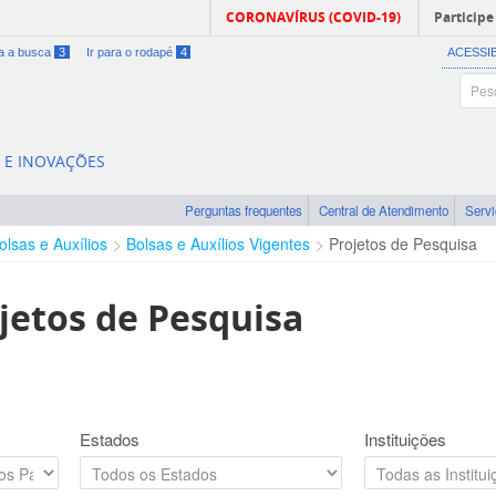
CORONAVÍRUS (COVID-19)
Participe
ra a busca
3
Ir para o rodapé
4
ACESSI
A E INOVAÇÕES
Perguntas frequentes
Central de Atendimento
Serv
olsas e Auxílios
Bolsas e Auxílios Vigentes
Projetos de Pesquisa
jetos de Pesquisa
Estados
Instituições