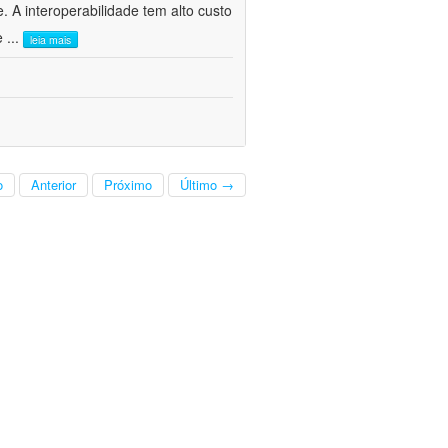
. A interoperabilidade tem alto custo
 e
...
leia mais
o
Anterior
Próximo
Último →